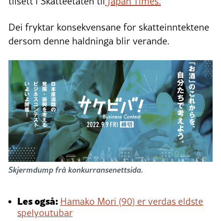
tilsett i Skatteetaten til
Japan Times.
Dei fryktar konsekvensane for skatteinntektene
dersom denne haldninga blir verande.
Skjermdump frå konkurransenettsida.
Les også:
Hamako Mori (90) er verdas eldste
spelyoutubar