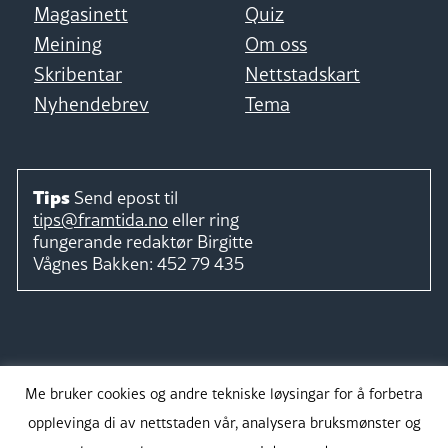
Magasinett
Quiz
Meining
Om oss
Skribentar
Nettstadskart
Nyhendebrev
Tema
Tips
Send epost til
tips@framtida.no
eller ring
fungerande redaktør
Birgitte
Vågnes Bakken:
452 79 435
Følg
Me bruker cookies og andre tekniske løysingar for å forbetra
opplevinga di av nettstaden vår, analysera bruksmønster og