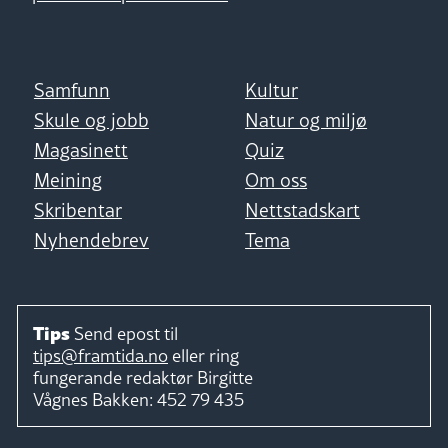
Samfunn
Kultur
Skule og jobb
Natur og miljø
Magasinett
Quiz
Meining
Om oss
Skribentar
Nettstadskart
Nyhendebrev
Tema
Tips
Send epost til
tips@framtida.no
eller ring
fungerande redaktør
Birgitte
Vågnes Bakken:
452 79 435