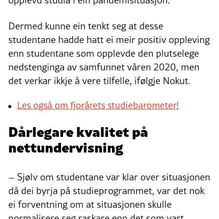
opplevd studia i ein pandemisituasjon.
Dermed kunne ein tenkt seg at desse
studentane hadde hatt ei meir positiv oppleving
enn studentane som opplevde den plutselege
nedstenginga av samfunnet våren 2020, men
det verkar ikkje å vere tilfelle, ifølgje Nokut.
Les også om fjorårets studiebarometer!
Dårlegare kvalitet på
nettundervisning
– Sjølv om studentane var klar over situasjonen
då dei byrja på studieprogrammet, var det nok
ei forventning om at situasjonen skulle
normalisere seg raskare enn det som vart