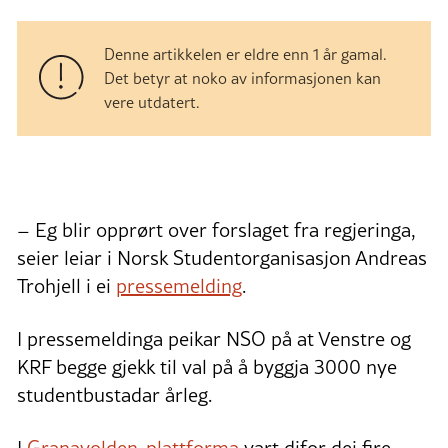
Denne artikkelen er eldre enn 1 år gamal.
Det betyr at noko av informasjonen kan
vere utdatert.
– Eg blir opprørt over forslaget fra regjeringa,
seier leiar i Norsk Studentorganisasjon Andreas
Trohjell i ei
pressemelding
.
I pressemeldinga peikar NSO på at Venstre og
KRF begge gjekk til val på å byggja 3000 nye
studentbustadar årleg.
I
Granavolden-plattforma
vart difor dei fire