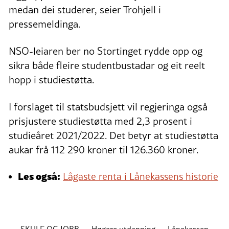
medan dei studerer, seier Trohjell i
pressemeldinga.
NSO-leiaren ber no Stortinget rydde opp og
sikra både fleire studentbustadar og eit reelt
hopp i studiestøtta.
I forslaget til statsbudsjett vil regjeringa også
prisjustere studiestøtta med 2,3 prosent i
studieåret 2021/2022. Det betyr at studiestøtta
aukar frå 112 290 kroner til 126.360 kroner.
Les også:
Lågaste renta i Lånekassens historie
SKULE OG JOBB
Høgare utdanning
Lånekassen