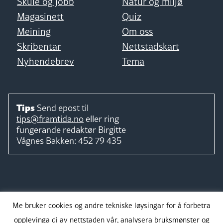
Skule og jobb
Natur og miljø
Magasinett
Quiz
Meining
Om oss
Skribentar
Nettstadskart
Nyhendebrev
Tema
Tips
Send epost til
tips@framtida.no
eller ring
fungerande redaktør
Birgitte
Vågnes Bakken:
452 79 435
Følg
Me bruker cookies og andre tekniske løysingar for å forbetra
opplevinga di av nettstaden vår, analysera bruksmønster og