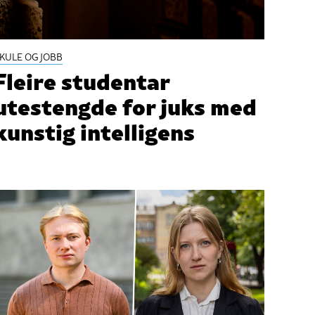
KULE OG JOBB
Fleire studentar
utestengde for juks med
kunstig intelligens