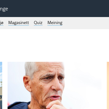
unge
jø
Magasinett
Quiz
Meining