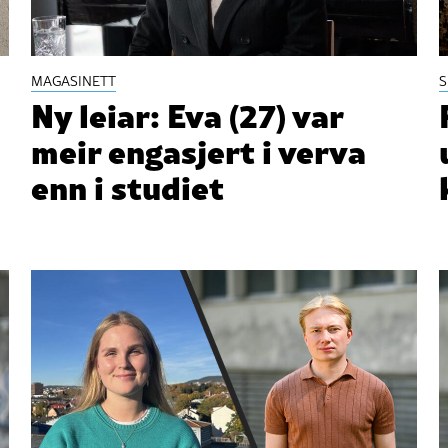
MAGASINETT
S
Ny leiar: Eva (27) var
meir engasjert i verva
enn i studiet