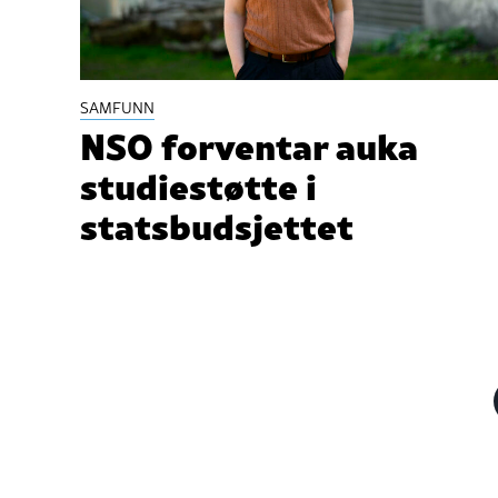
SAMFUNN
NSO forventar auka
studiestøtte i
statsbudsjettet