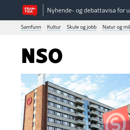
Nyhende- og debattavisa for 
Samfunn
Kultur
Skule og jobb
Natur og mil
NSO