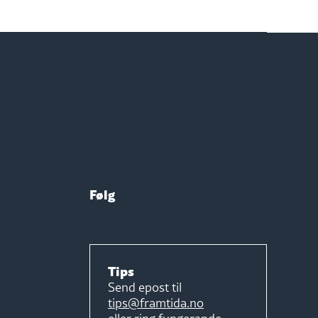
Følg
Tips
Send epost til
tips@framtida.no