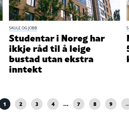
SKULE OG JOBB
S
Studentar i Noreg har
ikkje råd til å leige
bustad utan ekstra
inntekt
1
2
3
4
…
7
8
9