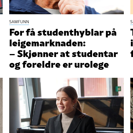
SAMFUNN
S
For få studenthyblar på
leigemarknaden:
– Skjønner at studentar
og foreldre er urolege