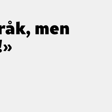
pråk, men
!»