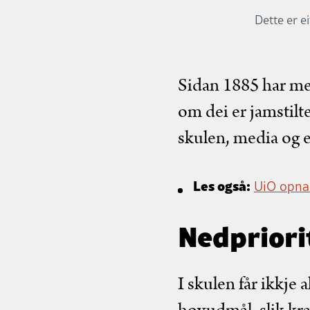
Dette er e
Sidan 1885 har me i
om dei er jamstilt
skulen, media og e
Les også:
UiO opna
Nedpriorit
I skulen får ikkje