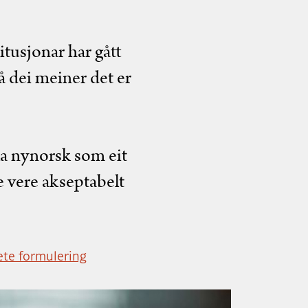
itusjonar har gått
 dei meiner det er
la nynorsk som eit
e vere akseptabelt
nete formulering