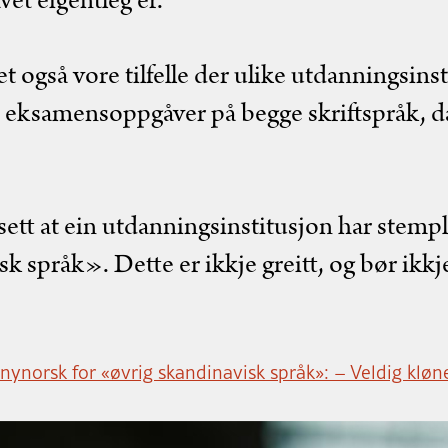
vet eigentleg er.
t også vore tilfelle der ulike utdanningsinst
m eksamensoppgåver på begge skriftspråk, då
sett at ein utdanningsinstitusjon har stemp
k språk». Dette er ikkje greitt, og bør ikkj
 nynorsk for «øvrig skandinavisk språk»: – Veldig klø