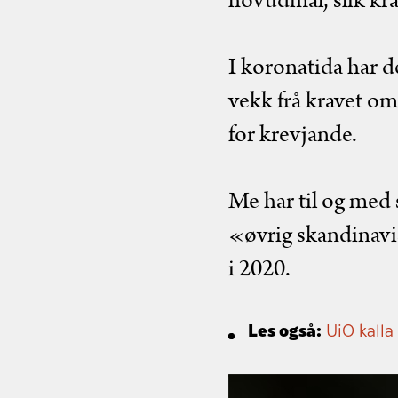
hovudmål, slik kra
I koronatida har de
vekk frå kravet o
for krevjande.
Me har til og med 
«øvrig skandinavis
i 2020.
Les også:
UiO kalla