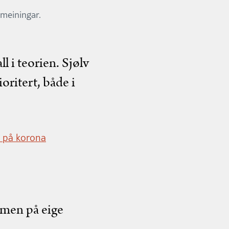
 meiningar.
ll i teorien. Sjølv
oritert, både i
 på korona
samen på eige