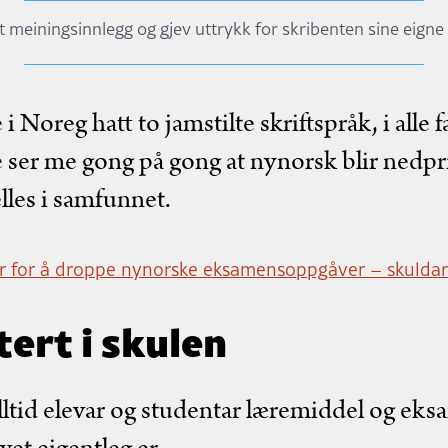
it meiningsinnlegg og gjev uttrykk for skribenten sine eigne
 Noreg hatt to jamstilte skriftspråk, i alle fa
e ser me gong på gong at nynorsk blir nedpri
lles i samfunnet.
r for å droppe nynorske eksamensoppgåver – skuldar
ert i skulen
 alltid elevar og studentar læremiddel og ek