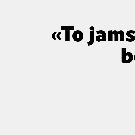
«To jams
b