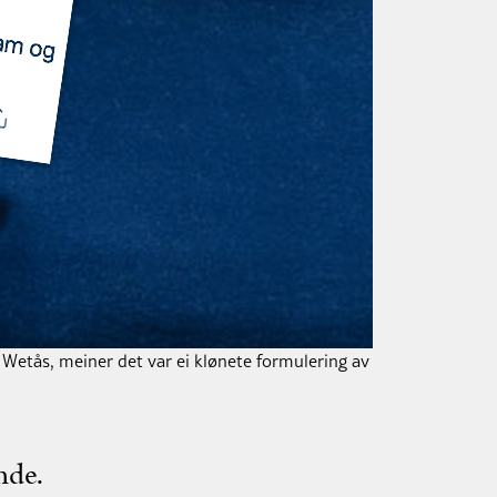
 Wetås, meiner det var ei klønete formulering av Universitetet I O
nde.