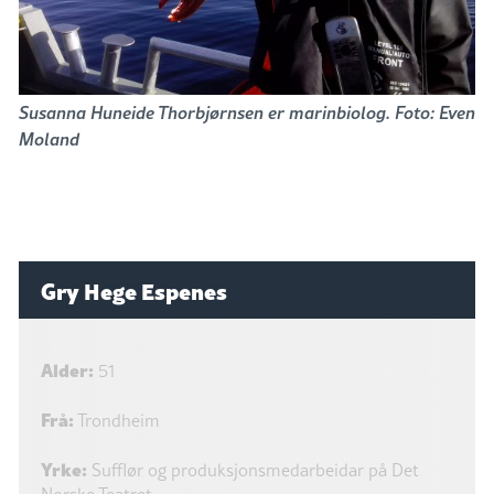
Susanna Huneide Thorbjørnsen er marinbiolog. Foto: Even
Moland
Gry Hege Espenes
Alder:
51
Frå:
Trondheim
Yrke:
Sufflør og produksjonsmedarbeidar på Det
Norske Teatret.