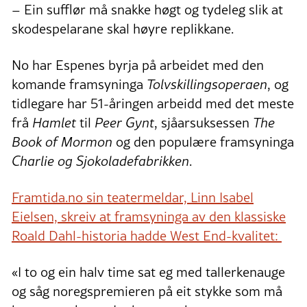
– Ein sufflør må snakke høgt og tydeleg slik at
skodespelarane skal høyre replikkane.
No har Espenes byrja på arbeidet med den
komande framsyninga
Tolvskillingsoperaen
, og
tidlegare har 51-åringen arbeidd med det meste
frå
Hamlet
til
Peer Gynt
, sjåarsuksessen
The
Book of Mormon
og den populære framsyninga
Charlie og Sjokoladefabrikken
.
Framtida.no sin teatermeldar, Linn Isabel
Eielsen, skreiv at framsyninga av den klassiske
Roald Dahl-historia hadde West End-kvalitet:
«I to og ein halv time sat eg med tallerkenauge
og såg noregspremieren på eit stykke som må