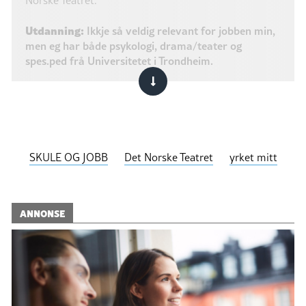
Utdanning:
Ikkje så veldig relevant for jobben min,
men eg har både psykologi, drama/teater og
spes.ped frå Universitetet i Trondheim.
SKULE OG JOBB
Det Norske Teatret
yrket mitt
ANNONSE