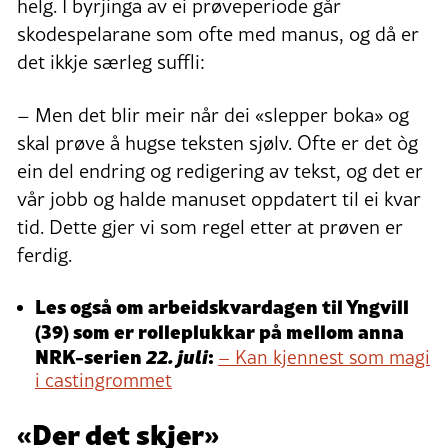
helg. I byrjinga av ei prøveperiode går
skodespelarane som ofte med manus, og då er
det ikkje særleg suffli:
– Men det blir meir når dei «slepper boka» og
skal prøve å hugse teksten sjølv. Ofte er det òg
ein del endring og redigering av tekst, og det er
vår jobb og halde manuset oppdatert til ei kvar
tid. Dette gjer vi som regel etter at prøven er
ferdig.
Les også om arbeidskvardagen til Yngvill
(39) som er rolleplukkar på mellom anna
NRK-serien
22. juli
:
– Kan kjennest som magi
i castingrommet
«Der det skjer»