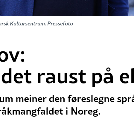
orsk Kultursentrum. Pressefoto
ov:
 det raust på e
m meiner den føreslegne språk
råkmangfaldet i Noreg.