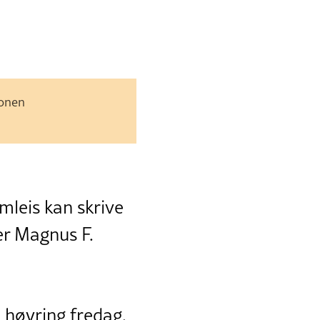
jonen
amleis kan skrive
er Magnus F.
 høyring fredag.