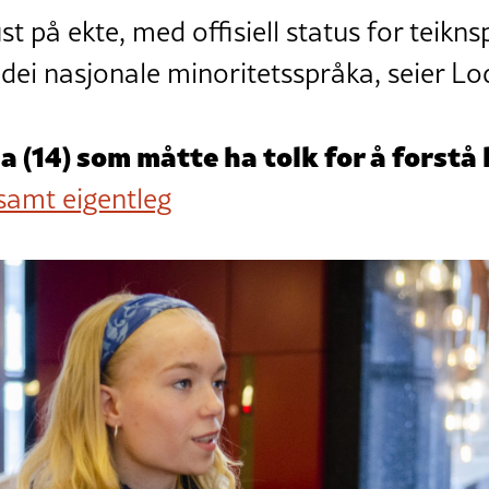
t på ekte, med offisiell status for teikns
 dei nasjonale minoritetsspråka, seier L
a (14) som måtte ha tolk for å forstå
samt eigentleg