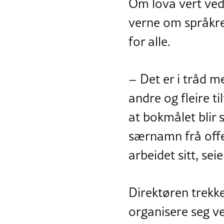
Om lova vert vedt
verne om språkre
for alle.
– Det er i tråd m
andre og fleire t
at bokmålet blir 
særnamn frå offen
arbeidet sitt, se
Direktøren trekke
organisere seg ve