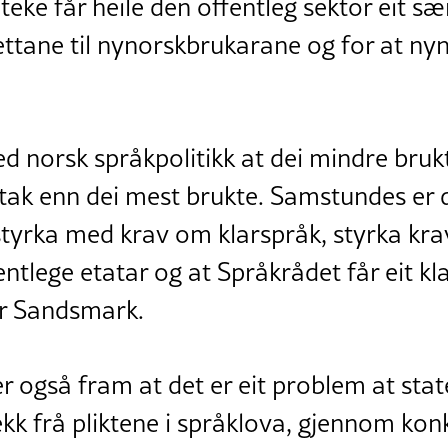
eke får heile den offentleg sektor eit sæ
ttane til nynorskbrukarane og for at nyn
ed norsk språkpolitikk at dei mindre bruk
iltak enn dei mest brukte. Samstundes er 
styrka med krav om klarspråk, styrka krav t
tlege etatar og at Språkrådet får eit kl
ier Sandsmark.
r også fram at det er eit problem at sta
kk frå pliktene i språklova, gjennom kon