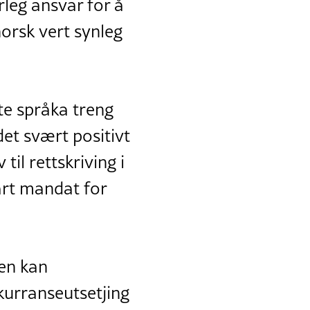
rleg ansvar for å
orsk vert synleg
te språka treng
det svært positivt
il rettskriving i
art mandat for
ten kan
kurranseutsetjing