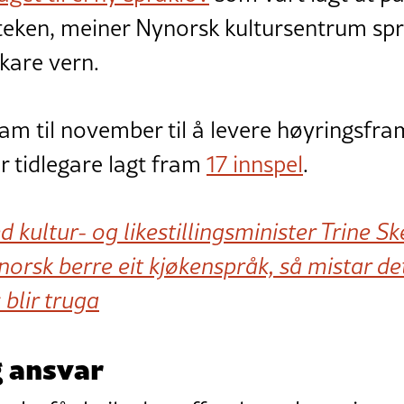
eken, meiner Nynorsk kultursentrum sp
rkare vern.
ram til november til å levere høyringsfr
r tidlegare lagt fram
17 innspel
.
d kultur- og likestillingsminister Trine S
 norsk berre eit kjøkenspråk, så mistar de
 blir truga
g ansvar