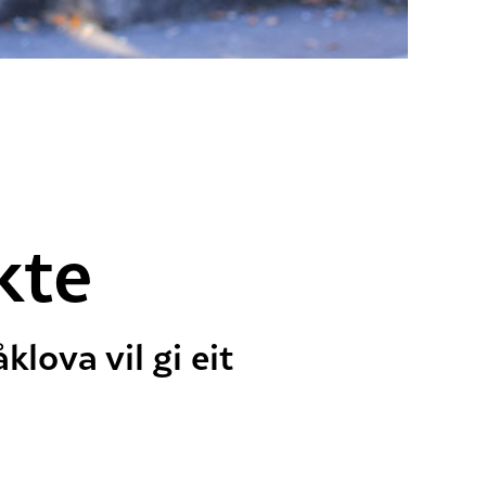
kte
lova vil gi eit