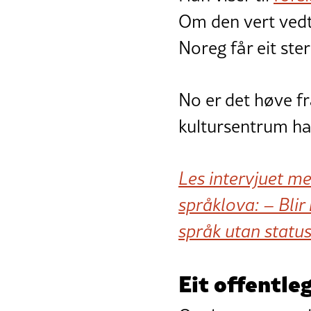
Om den vert vedt
Noreg får eit ste
No er det høve f
kultursentrum ha
Les intervjuet me
språklova: – Blir
språk utan status
Eit offentle