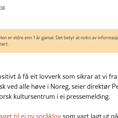
:08
len er eldre enn 1 år gamal. Det betyr at noko av informas
tert.
itivt å få eit lovverk som sikrar at vi fr
 ved alle høve i Noreg, seier direktør P
rsk kultursentrum i ei pressemelding.
aget til ei ny språklov
som vart lagt ut på