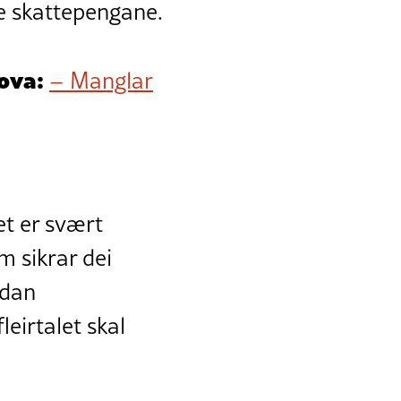
je skattepengane.
ova:
– Manglar
et er svært
m sikrar dei
idan
eirtalet skal