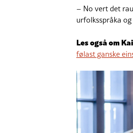
– No vert det raus
urfolksspråka og
Les også om Kai
følast ganske ein