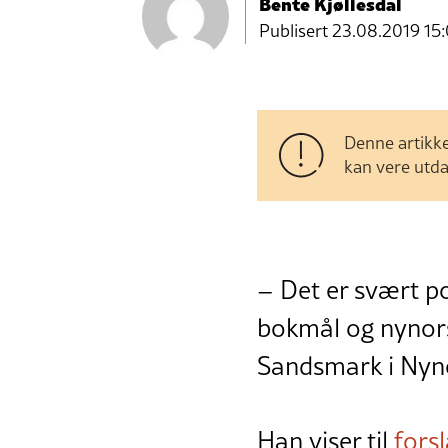
Bente Kjøllesdal
Publisert
23.08.2019 15
Denne artikke
kan vere utda
– Det er svært pos
bokmål og nynorsk
Sandsmark i Nyno
Han viser til
forsl