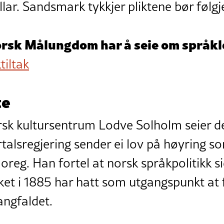
lar. Sandsmark tykkjer pliktene bør følg
orsk Målungdom har å seie om språkl
tiltak
te
orsk kultursentrum Lodve Solholm seier d
irtalsregjering sender ei lov på høyring so
reg. Han fortel at norsk språkpolitikk s
ket i 1885 har hatt som utgangspunkt at fl
angfaldet.