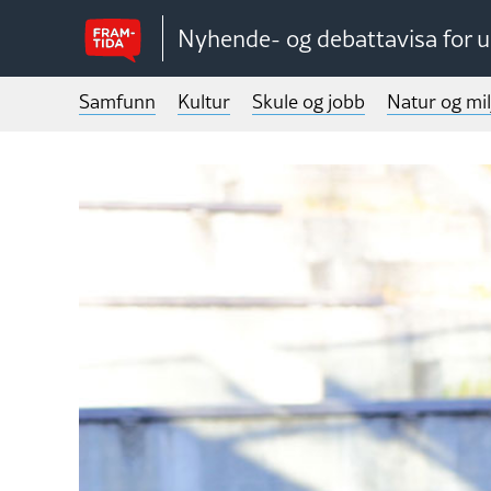
Nyhende- og debattavisa for 
Samfunn
Kultur
Skule og jobb
Natur og mil