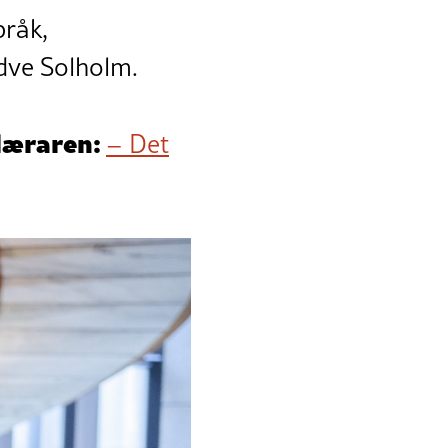
pråk,
odve Solholm.
 læraren:
– Det