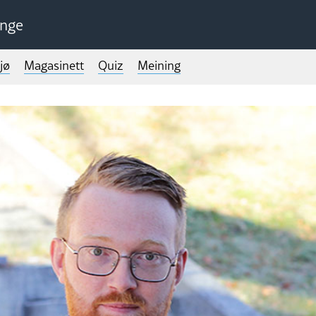
unge
jø
Magasinett
Quiz
Meining