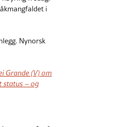
råkmangfaldet i
amlegg. Nynorsk
kei Grande (V) om
t status – og