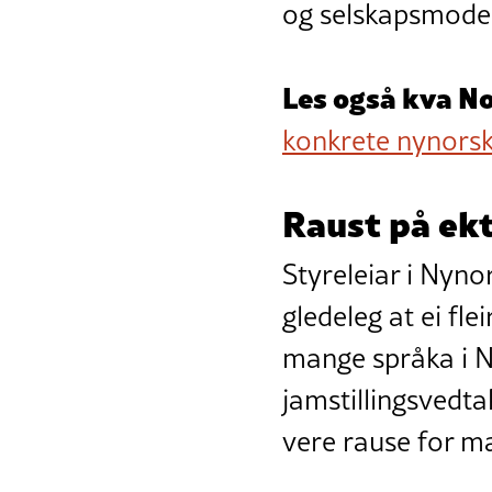
og selskapsmodel
Les også kva N
konkrete nynorsk
Raust på ek
Styreleiar i Nyn
gledeleg at ei fle
mange språka i No
jamstillingsvedta
vere rause for m