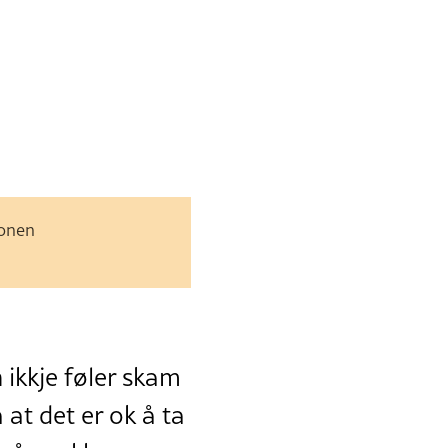
jonen
 ikkje føler skam
 at det er ok å ta