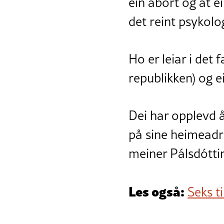
ein abort og at e
det reint psykolo
Ho er leiar i de
republikken) og e
Dei har opplevd å
på sine heimeadre
meiner Pálsdóttir
Les også:
Seks t