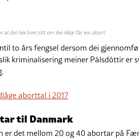
 at dei tek livet sitt om dei ikkje får ein abort
nntil to års fengsel dersom dei gjennomf
i slik kriminalisering meiner Pálsdóttir er 
g.
låge aborttal i 2017
tar til Danmark
ken er det mellom 20 og 40 abortar på Fæ