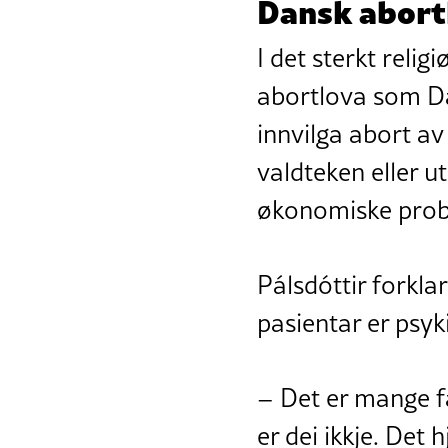
Dansk abort
I det sterkt rel
abortlova som Da
innvilga abort av 
valdteken eller ut
økonomiske prob
Pálsdóttir forklar
pasientar er psyki
– Det er mange fæ
er dei ikkje. Det h