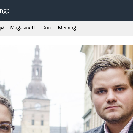
unge
jø
Magasinett
Quiz
Meining