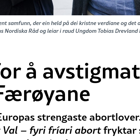
nt samfunn, der ein held på dei kristne verdiane og det at
 Nordiska Råd og leiar i raud Ungdom Tobias Drevland Lund
or å avstigmat
 Færøyane
Europas strengaste abortlover
t Val – fyri fríari abort
fryktar 