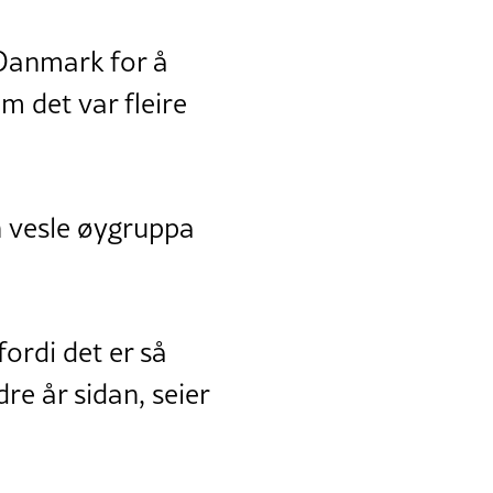
 Danmark for å
m det var fleire
n vesle øygruppa
fordi det er så
re år sidan, seier