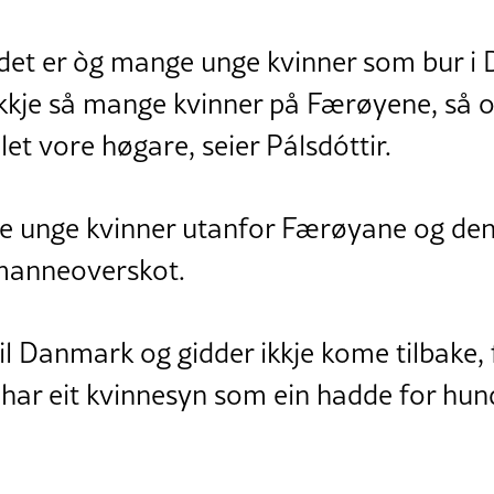
 det er òg mange unge kvinner som bur i
ikkje så mange kvinner på Færøyene, så o
alet vore høgare, seier Pálsdóttir.
este unge kvinner utanfor Færøyane og de
 manneoverskot.
til Danmark og gidder ikkje kome tilbake, 
 har eit kvinnesyn som ein hadde for hund