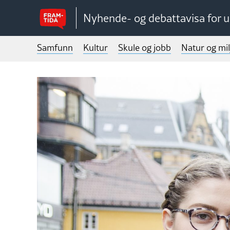
Nyhende- og debattavisa for 
Samfunn
Kultur
Skule og jobb
Natur og mil