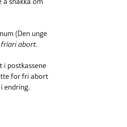
re å snakka om
dinum (Den unge
 fríari abort
.
t i postkassene
te for fri abort
i endring.