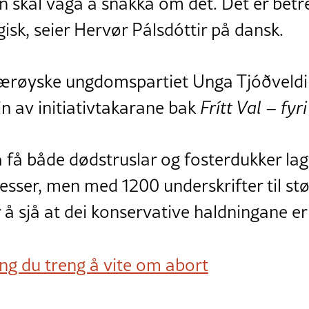
in skal våga å snakka om det. Det er bet
gisk, seier Hervør Pálsdóttir på dansk.
t færøyske ungdomspartiet Unga Tjóðvel
in av initiativtakarane bak
Frítt Val – fyri
 få både dødstruslar og fosterdukker lag
sser, men med 1200 underskrifter til støt
 å sjå at dei konservative haldningane er 
ing du treng å vite om abort