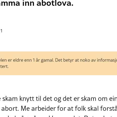
amma inn abotlova.
11
len er eldre enn 1 år gamal. Det betyr at noko av informas
tert.
 skam knytt til det og det er skam om ein
 abort. Me arbeider for at folk skal forstå