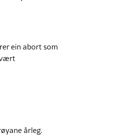
ører ein abort som
svært
røyane årleg.