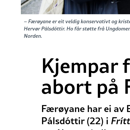
– Færøyane er eit veldig konservativt og kriste
Hervør Pálsdóttir. Ho får støtte frå Ungdomens
Norden.
Kjempar f
abort på
Færøyane har ei av 
Pálsdóttir (22) i
Frít