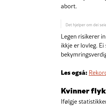
abort.
Det hjelper om dei seier
Legen risikerer i
ikkje er lovleg. E
bekymringsverdi
Les også:
Rekord
Kvinner flyk
Ifølgje statistik