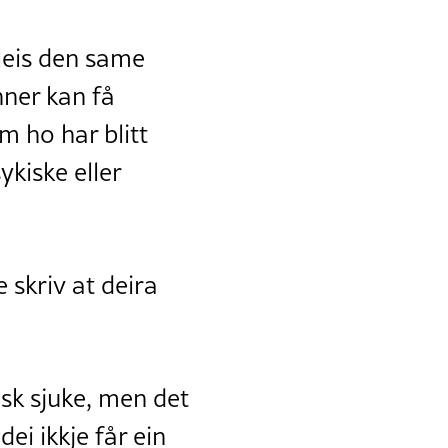
leis den same
ner kan få
om ho har blitt
ykiske eller
e skriv at deira
sk sjuke, men det
dei ikkje får ein