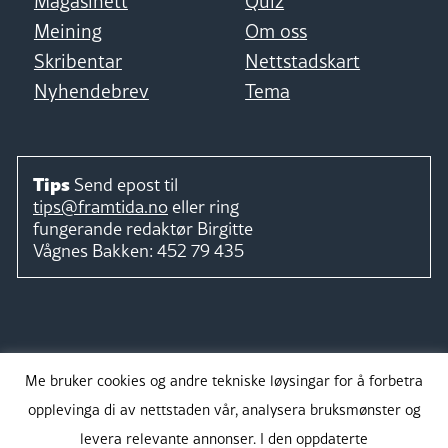
Magasinett
Quiz
Meining
Om oss
Skribentar
Nettstadskart
Nyhendebrev
Tema
Tips
Send epost til
tips@framtida.no
eller ring
fungerande redaktør
Birgitte
Vågnes Bakken:
452 79 435
Følg
Me bruker cookies og andre tekniske løysingar for å forbetra
opplevinga di av nettstaden vår, analysera bruksmønster og
levera relevante annonser. I den oppdaterte