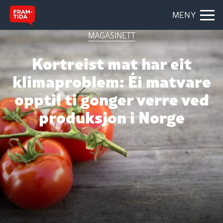
MENY
MAGASINETT
Kortreist mat har eit
klimaproblem: Éi matvare
opptil ti gonger verre ved
produksjon i Norge