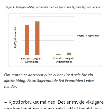
Om maten er kortreist eller ei har lite å seie for ein
kjøttmiddag. Foto: Skjermbilde frå Framtiden i våre
hender.
– Kjøttforbruket må ned. Det er mykje viktigare
enn kor langt maten har reist, slår Lindahl fast.