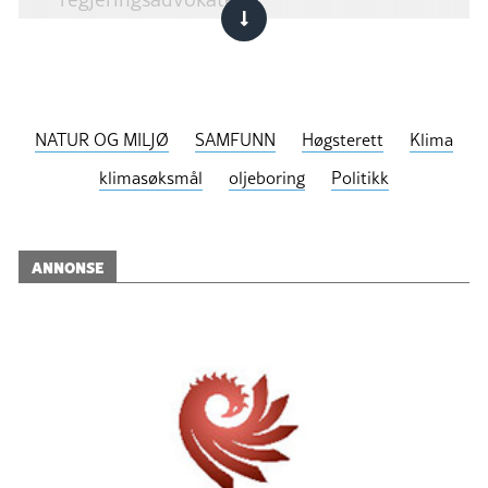
Det var første gong paragraf 112 i
Grunnlova vart prøvd for retten.
Miljøparagrafen slår fast at staten skal
verne om naturen og miljøet for
framtidige generasjonar.
NATUR OG MILJØ
SAMFUNN
Høgsterett
Klima
klimasøksmål
oljeboring
Politikk
Organisasjonane meiner at den 23.
konsesjonsrunden i 2016, der det vart
opna for oljeleiting i Barentshavet, bryt
med paragrafen og i tillegg er i strid med
ANNONSE
Parisavtalen.
Oslo tingrett avviste kravet frå
organisasjonane om at vedtaket må
kjennast ugyldig, og slår òg fast at staten
har sett i verk tiltak, slik lova krev.
Miljøorganisasjonane anka i februar
dommen direkte til Høgsterett.