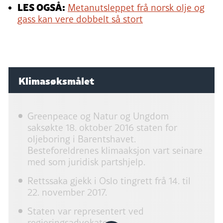
LES OGSÅ:
Metanutsleppet frå norsk olje og
gass kan vere dobbelt så stort
Klimasøksmålet
Greenpeace og Natur og Ungdom
saksøkte 18. oktober 2016 staten for
oljeboring i Barentshavet.
Besteforeldrenes klimaaksjon vart seinare
med som juridisk partshjelp.
Rettssaka gjekk i Oslo tingrett frå 14. til
22. november 2017.
Staten var representert ved
regjeringsadvokaten.