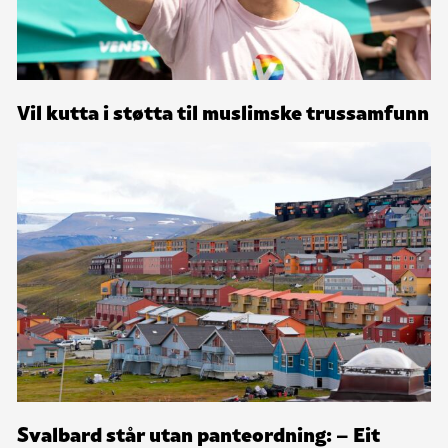
Vil kutta i støtta til muslimske trussamfunn
Svalbard står utan panteordning: – Eit