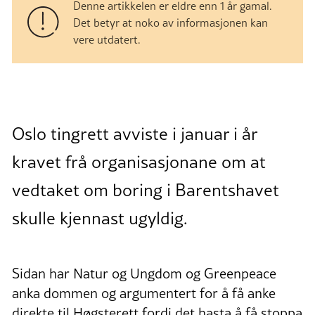
Denne artikkelen er eldre enn 1 år gamal.
Det betyr at noko av informasjonen kan
vere utdatert.
Oslo tingrett avviste i januar i år
kravet frå organisasjonane om at
vedtaket om boring i Barentshavet
skulle kjennast ugyldig.
Sidan har Natur og Ungdom og Greenpeace
anka dommen og argumentert for å få anke
direkte til Høgsterett fordi det hasta å få stoppa