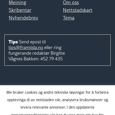
Meining
Om oss
Skribentar
Nettstadskart
Nyhendebrev
Tema
Tips
Send epost til
tips@framtida.no
eller ring
fungerande redaktør
Birgitte
Vågnes Bakken:
452 79 435
Følg
Me bruker cookies og andre tekniske løysingar for å forbetra
opplevinga di av nettstaden vår, analysera bruksmønster og
levera relevante annonser. I den oppdaterte
personvernerklæringa vår kan du lesa meir om kva for