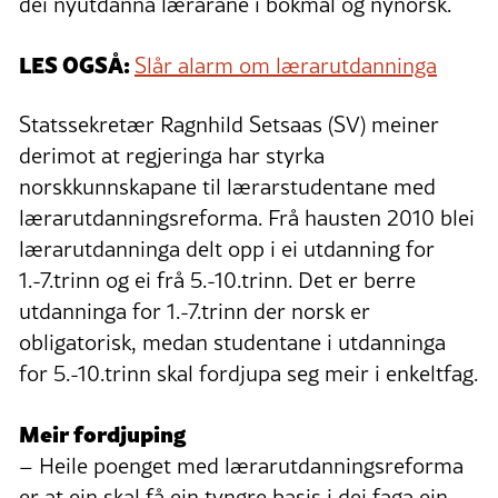
dei nyutdanna lærarane i bokmål og nynorsk.
LES OGSÅ:
Slår alarm om lærarutdanninga
Statssekretær Ragnhild Setsaas (SV) meiner
derimot at regjeringa har styrka
norskkunnskapane til lærarstudentane med
lærarutdanningsreforma. Frå hausten 2010 blei
lærarutdanninga delt opp i ei utdanning for
1.-7.trinn og ei frå 5.-10.trinn. Det er berre
utdanninga for 1.-7.trinn der norsk er
obligatorisk, medan studentane i utdanninga
for 5.-10.trinn skal fordjupa seg meir i enkeltfag.
Meir fordjuping
– Heile poenget med lærarutdanningsreforma
er at ein skal få ein tyngre basis i dei faga ein