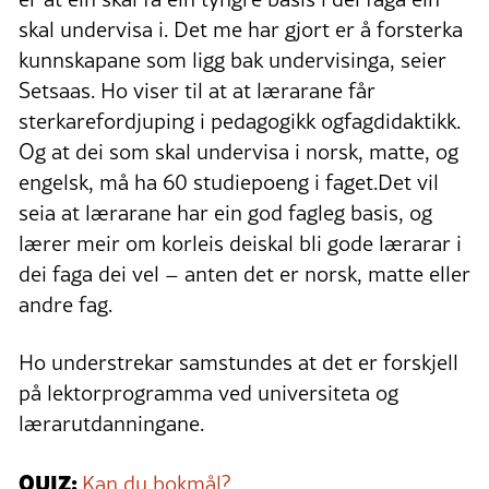
skal undervisa i. Det me har gjort er å forsterka
kunnskapane som ligg bak undervisinga, seier
Setsaas. Ho viser til at at lærarane får
sterkarefordjuping i pedagogikk ogfagdidaktikk.
Og at dei som skal undervisa i norsk, matte, og
engelsk, må ha 60 studiepoeng i faget.Det vil
seia at lærarane har ein god fagleg basis, og
lærer meir om korleis deiskal bli gode lærarar i
dei faga dei vel – anten det er norsk, matte eller
andre fag.
Ho understrekar samstundes at det er forskjell
på lektorprogramma ved universiteta og
lærarutdanningane.
QUIZ:
Kan du bokmål?