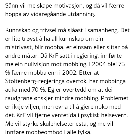
Sånn vil me skape motivasjon, og då vil færre
hoppa av vidaregåande utdanning.
Kunnskap og trivsel må sjåast i samanheng. Det
er lite trøyst å ha all kunnskap om ein
mistrivast, blir mobba, er einsam eller slitar på
andre måtar. Då KrF satt i regjering, innførte
me ein nullvisjon mot mobbing. I 2004 blei 75
% færre mobba enn i 2002. Etter at
Stoltenberg-regjeringa overtok, har mobbinga
auka med 70 %. Eg er overtydd om at dei
raudgrøne ønskjer mindre mobbing. Problemet
er ikkje viljen, men evna til å gjere noko med
det. KrF vil fjerne ventetida i psykisk helsevern.
Me vil styrke skulehelsetenesta, og me vil
innføre mobbeombod i alle fylka.