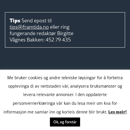
Tips
Send epost til
tips@framtida.no
eller ring
fungerande redaktør
Birgitte
Vågnes Bakken:
452 79 435
Følg
Me bruker cookies og andre tekniske løysingar for å forbetra
opplevinga di av nettstaden vår, analysera bruksmønster og
levera relevante annonser. I den oppdaterte
personvernerklæringa vår kan du lesa meir om kva for
Takk for støtta:
Les meir!
informasjon me samlar inn og korleis denne blir brukt.
Ok, eg forstår