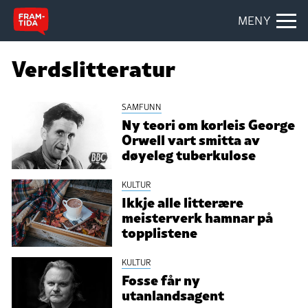
MENY
Verdslitteratur
SAMFUNN
Ny teori om korleis George
Orwell vart smitta av
døyeleg tuberkulose
KULTUR
Ikkje alle litterære
meisterverk hamnar på
topplistene
KULTUR
Fosse får ny
utanlandsagent