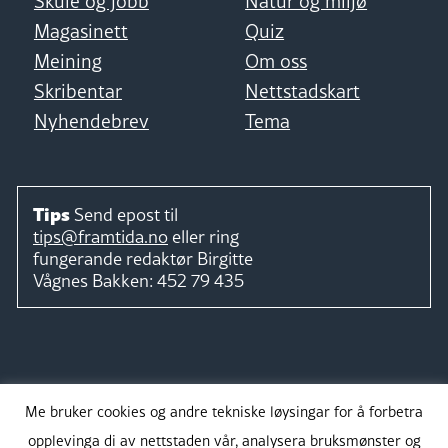
Skule og jobb
Natur og miljø
Magasinett
Quiz
Meining
Om oss
Skribentar
Nettstadskart
Nyhendebrev
Tema
Tips
Send epost til
tips@framtida.no
eller ring
fungerande redaktør
Birgitte
Vågnes Bakken:
452 79 435
Følg
Me bruker cookies og andre tekniske løysingar for å forbetra
opplevinga di av nettstaden vår, analysera bruksmønster og