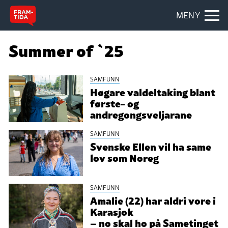
MENY
Summer of `25
SAMFUNN
Høgare valdeltaking blant
første- og
andregongsveljarane
SAMFUNN
Svenske Ellen vil ha same
lov som Noreg
SAMFUNN
Amalie (22) har aldri vore i
Karasjok
– no skal ho på Sametinget