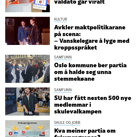
valdato går viralt
KULTUR
Avkler maktpolitikarane
på scena:
– Vanskelegare å lyge med
kroppsspråket
SAMFUNN
Oslo kommune ber partia
om å halde seg unna
stemmekøane
SAMFUNN
SU har fått nesten 500 nye
medlemmar i
skulevalkampen
SKULE OG JOBB
Kva meiner partia om
fråværsgrensa?