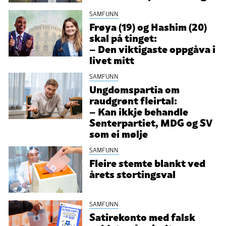
SAMFUNN
Frøya (19) og Hashim (20)
skal på tinget:
– Den viktigaste oppgåva i
livet mitt
SAMFUNN
Ungdomspartia om
raudgrønt fleirtal:
– Kan ikkje behandle
Senterpartiet, MDG og SV
som ei mølje
SAMFUNN
Fleire stemte blankt ved
årets stortingsval
SAMFUNN
Satirekonto med falsk