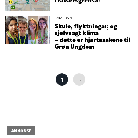
SAMFUNN
Skule, flyktningar, og
sjølvsagt klima
– dette er hjartesakene til
Grøn Ungdom
1
→
ANNONSE