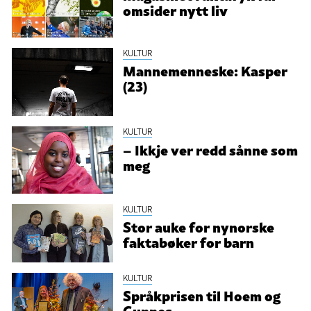
omsider nytt liv
KULTUR
Mannemenneske: Kasper
(23)
KULTUR
– Ikkje ver redd sånne som
meg
KULTUR
Stor auke for nynorske
faktabøker for barn
KULTUR
Språkprisen til Hoem og
Gunnes