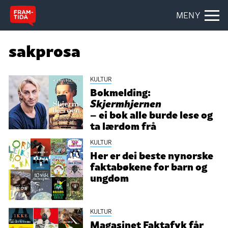
MENY
sakprosa
KULTUR
Bokmelding:
Skjermhjernen
– ei bok alle burde lese og
ta lærdom frå
KULTUR
Her er dei beste nynorske
faktabøkene for barn og
ungdom
KULTUR
Magasinet Faktafyk får