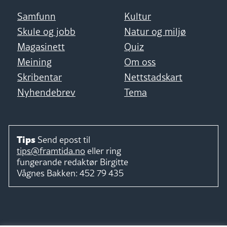
Samfunn
Kultur
Skule og jobb
Natur og miljø
Magasinett
Quiz
Meining
Om oss
Skribentar
Nettstadskart
Nyhendebrev
Tema
Tips
Send epost til
tips@framtida.no
eller ring
fungerande redaktør
Birgitte
Vågnes Bakken:
452 79 435