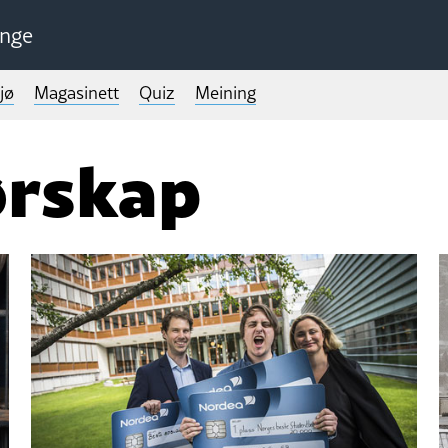
unge
jø
Magasinett
Quiz
Meining
ørskap