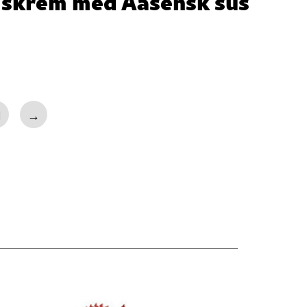
Iskrem med Aasensk sus
1
→