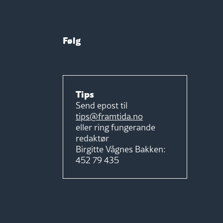
Følg
Tips
Send epost til
tips@framtida.no
eller ring fungerande
redaktør
Birgitte Vågnes Bakken:
452 79 435