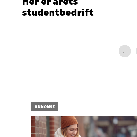
Her er årets
studentbedrift
←
ANNONSE