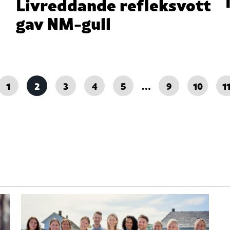
Livreddande refleksvott
gav NM-gull
1
2
3
4
5
…
9
10
1