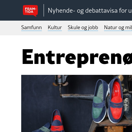
Nyhende- og debattavisa for 
Samfunn
Kultur
Skule og jobb
Natur og mil
Entrepren