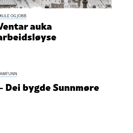
KULE OG JOBB
Ventar auka
arbeidsløyse
SAMFUNN
– Dei bygde Sunnmøre