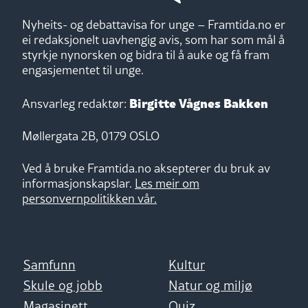
Nyheits- og debattavisa for unge – Framtida.no er
ei redaksjonelt uavhengig avis, som har som mål å
styrkje nynorsken og bidra til å auke og få fram
engasjementet til unge.
Birgitte Vågnes Bakken
Ansvarleg redaktør:
Møllergata 2B, 0179 OSLO
Ved å bruke Framtida.no aksepterer du bruk av
informasjonskapslar.
Les meir om
personvernpolitikken vår.
Samfunn
Kultur
Skule og jobb
Natur og miljø
Magasinett
Quiz