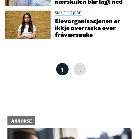
nærskulen blir lagt ned
SKULE OG JOBB
Elevorganisasjonen er
ikkje overraska over
fråværsauke
1
→
ANNONSE