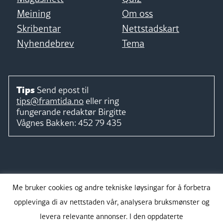
Meining
Om oss
Skribentar
Nettstadskart
Nyhendebrev
Tema
Tips
Send epost til
tips@framtida.no
eller ring
fungerande redaktør
Birgitte
Vågnes Bakken:
452 79 435
Følg
Me bruker cookies og andre tekniske løysingar for å forbetra
opplevinga di av nettstaden vår, analysera bruksmønster og
levera relevante annonser. I den oppdaterte