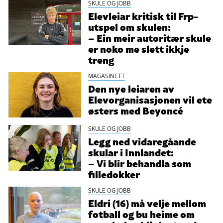
SKULE OG JOBB
Elevleiar kritisk til Frp-
utspel om skulen:
– Ein meir autoritær skule
er noko me slett ikkje
treng
MAGASINETT
Den nye leiaren av
Elevorganisasjonen vil ete
østers med Beyoncé
SKULE OG JOBB
Legg ned vidaregåande
skular i Innlandet:
– Vi blir behandla som
filledokker
SKULE OG JOBB
Eldri (16) må velje mellom
fotball og bu heime om