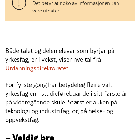
Det betyr at noko av informasjonen kan
vere utdatert.
Både talet og delen elevar som byrjar på
yrkesfag, er i vekst, viser nye tal frå
Utdanningsdirektoratet
.
For fyrste gong har betydeleg fleire valt
yrkesfag enn studieførebuande i sitt første år
på vidaregåande skule. Størst er auken på
teknologi og industrifag, og på helse- og
oppvekstfag.
– Veldig bra