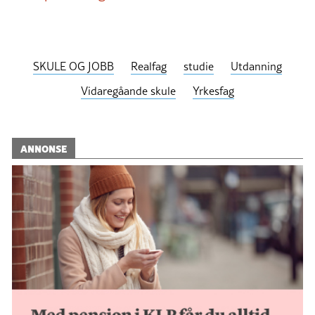
SKULE OG JOBB
Realfag
studie
Utdanning
Vidaregåande skule
Yrkesfag
ANNONSE