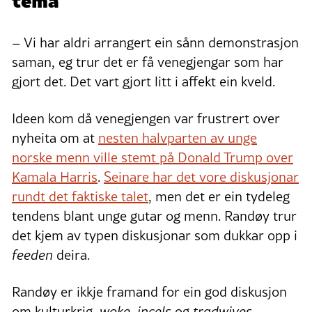
– Vi har aldri arrangert ein sånn demonstrasjon
saman, eg trur det er få venegjengar som har
gjort det. Det vart gjort litt i affekt ein kveld.
Ideen kom då venegjengen var frustrert over
nyheita om at
nesten halvparten av unge
norske menn ville stemt på Donald Trump over
Kamala Harris
.
Seinare har det vore diskusjonar
rundt det faktiske talet
, men det er ein tydeleg
tendens blant unge gutar og menn. Randøy trur
det kjem av typen diskusjonar som dukkar opp i
feeden
deira.
Randøy er ikkje framand for ein god diskusjon
om kulturkrig,
woke
,
incels
og
tradwives
,