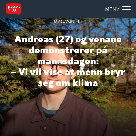
MENY
MAGASINETT
Andreas (27) og venane
demonstrerer på
mannsdagen:
– Vi vil vise at menn bryr
seg om klima