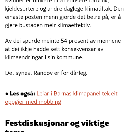
Kvinner er flinkare til å redusere forbruk,
kjeldesortere og andre daglege klimatiltak. Den
einaste posten menn gjorde det betre på, er å
gjere bustaden meir klimaeffektiv.
Av dei spurde meinte 54 prosent av mennene
at dei ikkje hadde sett konsekvensar av
klimaendringar i sin kommune.
Det synest Randøy er for dårleg.
● Les også:
Leiar i Barnas klimapanel tek eit
oppgjer med mobbing
Festdiskusjonar og viktige
tema