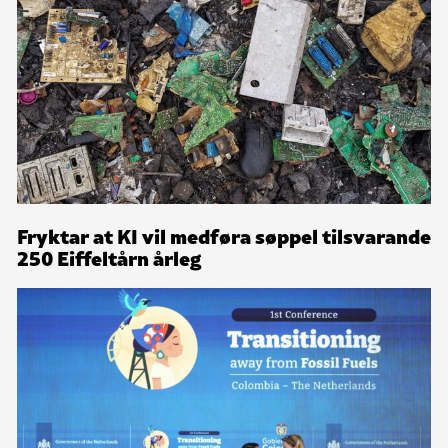
Fryktar at KI vil medføra søppel tilsvarande
250 Eiffeltårn årleg