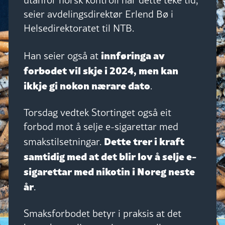
seier avdelingsdirektør Erlend Bø i
Helsedirektoratet til NTB.
innføringa av
Han seier også at
forbodet vil skje i 2024, men kan
ikkje gi nokon nærare dato
.
Torsdag vedtek Stortinget også eit
forbod mot å selje e-sigarettar med
Dette trer i kraft
smakstilsetningar.
samtidig med at det blir lov å selje e-
sigarettar med nikotin i Noreg neste
år
.
Smaksforbodet betyr i praksis at det