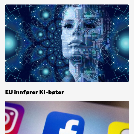
EU innfører KI-bøter