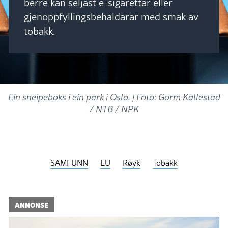
berre kan seljast e-sigarettar eller
gjenoppfyllingsbehaldarar med smak av
tobakk.
Ein sneipeboks i ein park i Oslo. |
Foto: Gorm Kallestad
/ NTB / NPK
SAMFUNN
EU
Røyk
Tobakk
ANNONSE