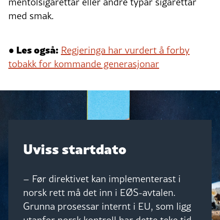
mentolsigarettar eller andre typar sigarettar
med smak.
● Les også:
Regjeringa har vurdert å forby
tobakk for kommande generasjonar
Uviss startdato
– Før direktivet kan implementerast i
norsk rett må det inn i EØS-avtalen.
Grunna prosessar internt i EU, som ligg
utanfor norsk kontroll har dette teke tid,