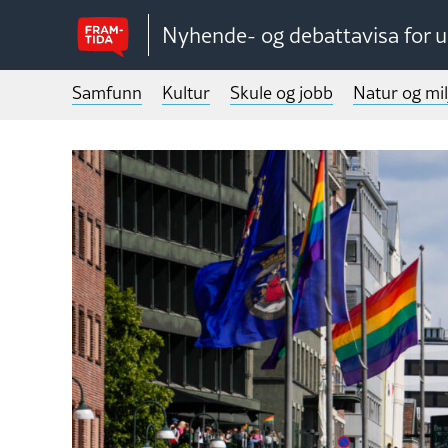
Nyhende- og debattavisa for 
Samfunn
Kultur
Skule og jobb
Natur og mil