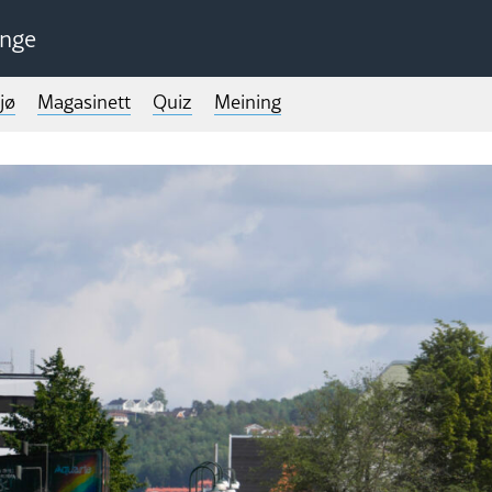
unge
jø
Magasinett
Quiz
Meining