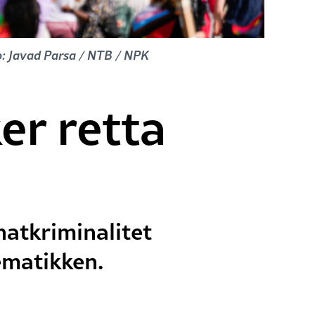
oto: Javad Parsa / NTB / NPK
er retta
hatkriminalitet
ematikken.