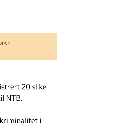
jonen
strert 20 slike
til NTB.
kriminalitet i