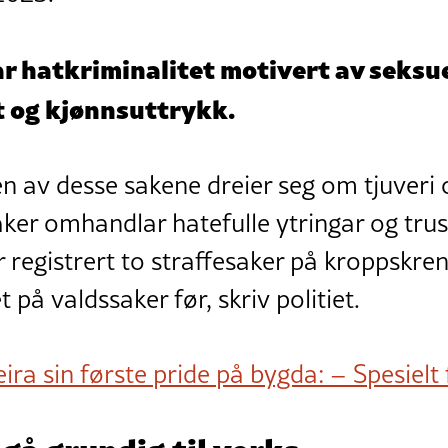
 hatkriminalitet motivert av seksue
t og kjønnsuttrykk.
en av desse sakene dreier seg om tjuveri
aker omhandlar hatefulle ytringar og trus
 registrert to straffesaker på kroppskre
t på valdssaker før, skriv politiet.
ira sin første pride på bygda: – Spesielt 
 gå grundig til verks