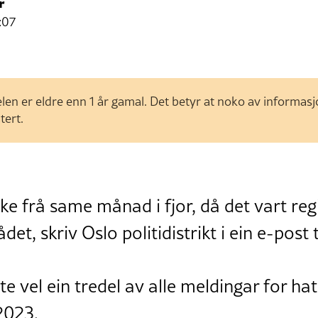
r
:07
len er eldre enn 1 år gamal. Det betyr at noko av informas
tert.
ke frå same månad i fjor, då det vart regi
et, skriv Oslo politidistrikt i ein e-post 
ette vel ein tredel av alle meldingar for hat
2023.