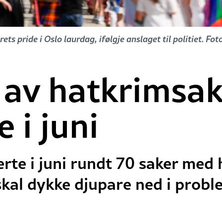
ts pride i Oslo laurdag, ifølgje anslaget til politiet. F
 av hatkrimsak
 i juni
erte i juni rundt 70 saker med 
 skal dykke djupare ned i probl