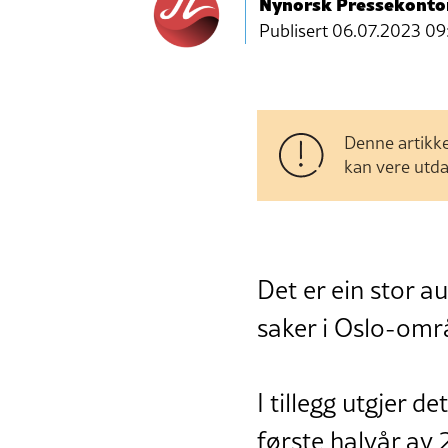
Nynorsk Pressekonto
Publisert
06.07.2023 09
Denne artikke
kan vere utda
Det er ein stor au
saker i Oslo-områd
I tillegg utgjer d
første halvår av 