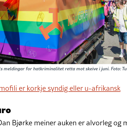
tals meldingar for hatkriminalitet retta mot skeive i juni. Foto:
ofili er korkje syndig eller u-afrikansk
uro
 Dan Bjørke meiner auken er alvorleg og