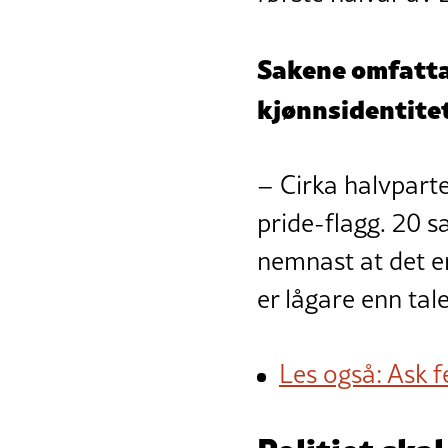
Sakene omfattar
kjønnsidentite
– Cirka halvpart
pride-flagg. 20 s
nemnast at det er
er lågare enn tale
Les også: Ask fe
Politiet skal