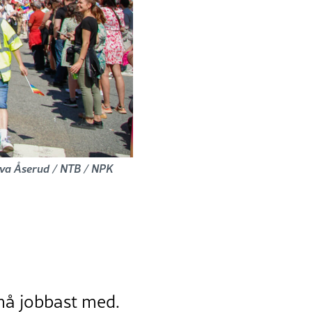
 Tuva Åserud / NTB / NPK
 må jobbast med.