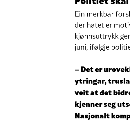
Ein merkbar forsk
der hatet er moti
kjønnsuttrykk gen
juni, ifølgje politi
– Det er urovek
ytringar, trusl
veit at det bidr
kjenner seg uts
Nasjonalt komp