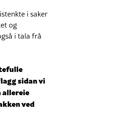
istenkte i saker
tet og
gså i tala frå
tefulle
lagg sidan vi
 allereie
bakken ved