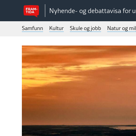
Nyhende- og debattavisa for 
Samfunn
Kultur
Skule og jobb
Natur og mil