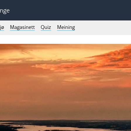
unge
jø
Magasinett
Quiz
Meining