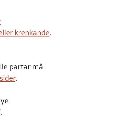
r
eller krenkande
.
lle partar må
sider
.
nye
.