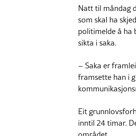
Natt til måndag d
som skal ha skjedd
politimelde å ha 
sikta i saka.
– Saka er framlei
framsette han i g
kommunikasjonsråd
Eit grunnlovsforh
inntil 24 timar. D
området.