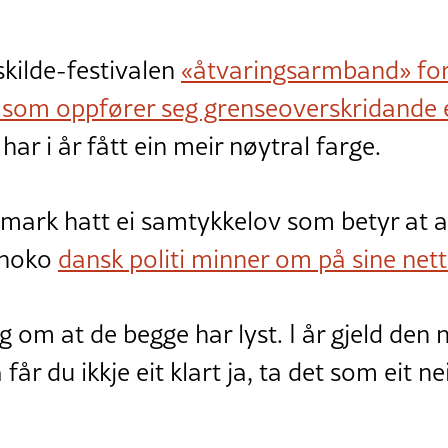
oskilde-festivalen
«åtvaringsarmband» fo
r som oppfører seg grenseoverskridande 
r i år fått ein meir nøytral farge.
mark hatt ei samtykkelov som betyr at a
, noko
dansk politi minner om på sine nett
g om at de begge har lyst. I år gjeld den 
år du ikkje eit klart ja, ta det som eit nei