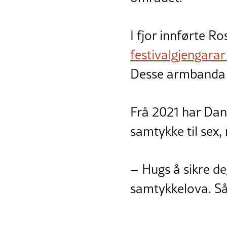
I fjor innførte R
festivalgjengara
Desse armbanda ha
Frå 2021 har Dan
samtykke til sex
– Hugs å sikre de
samtykkelova. Så f