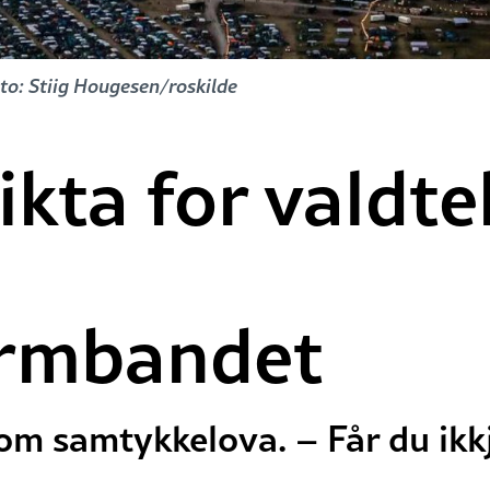
to: Stiig Hougesen/roskilde
ikta for valdte
armbandet
m samtykkelova. – Får du ikkje 