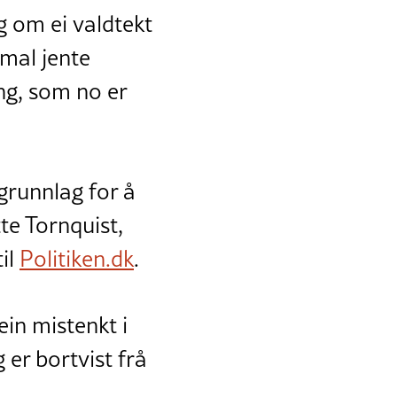
g om ei valdtekt
amal jente
ng, som no er
 grunnlag for å
te Tornquist,
il
Politiken.dk
.
ein mistenkt i
g er bortvist frå