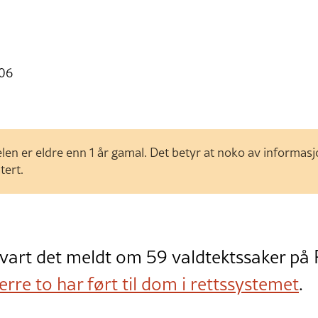
:06
len er eldre enn 1 år gamal. Det betyr at noko av informas
tert.
 vart det meldt om 59 valdtektssaker på 
rre to har ført til dom i rettssystemet
.