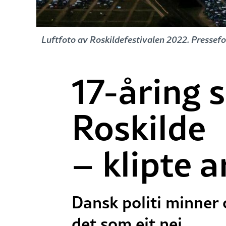
Luftfoto av Roskildefestivalen 2022. Pressefo
17-åring s
Roskilde
– klipte 
Dansk politi minner o
det som eit nei.