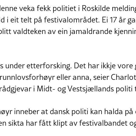
enne veka fekk politiet i Roskilde meldin
 i eit telt på festivalområdet. Ei 17 år g
blitt valdteken av ein jamaldrande kjenni
s under etterforsking. Det har ikkje vore
runnlovsforhøyr eller anna, seier Charlot
gjevar i Midt- og Vestsjællands politi t
øyr inneber at dansk politi kan halda på 
en sikta har fått klipt av festivalbandet o