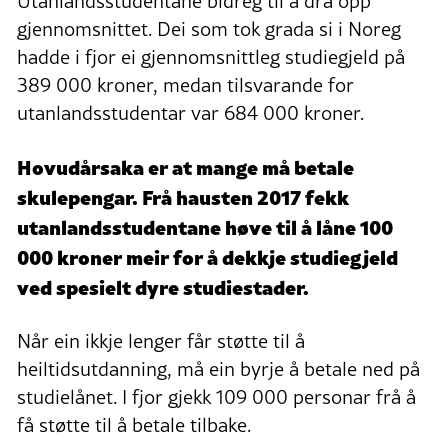
Utanlandsstudentane bidreg til å dra opp
gjennomsnittet. Dei som tok grada si i Noreg
hadde i fjor ei gjennomsnittleg studiegjeld på
389 000 kroner, medan tilsvarande for
utanlandsstudentar var 684 000 kroner.
Hovudårsaka er at mange må betale
skulepengar. Frå hausten 2017 fekk
utanlandsstudentane høve til å låne 100
000 kroner meir for å dekkje studiegjeld
ved spesielt dyre studiestader.
Når ein ikkje lenger får støtte til å
heiltidsutdanning, må ein byrje å betale ned på
studielånet. I fjor gjekk 109 000 personar frå å
få støtte til å betale tilbake.