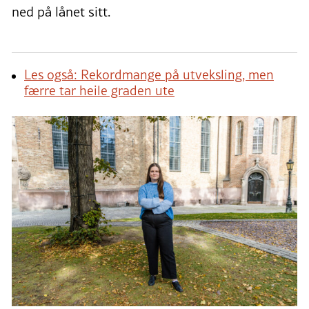
ned på lånet sitt.
Les også: Rekordmange på utveksling, men
færre tar heile graden ute