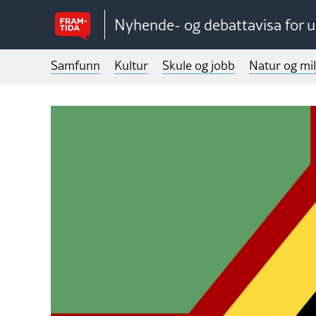
Nyhende- og debattavisa for 
Samfunn
Kultur
Skule og jobb
Natur og mil