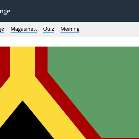
unge
jø
Magasinett
Quiz
Meining