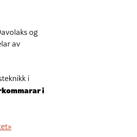
 Davolaks og
elar av
teknikk i
terkommarar i
tet»