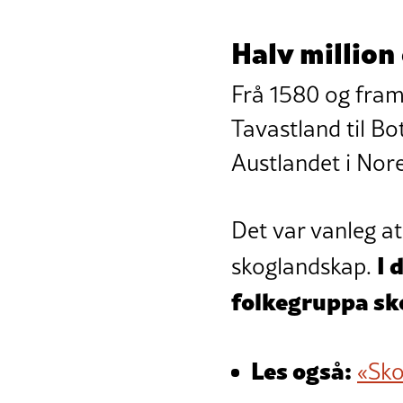
Halv millio
Frå 1580 og fram 
Tavastland til Bo
Austlandet i Nor
Det var vanleg at
I 
skoglandskap.
folkegruppa sk
Les også:
«Sko