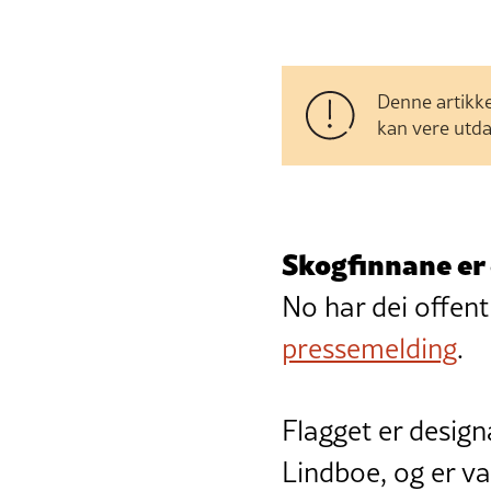
Denne artikke
kan vere utda
Skogfinnane er 
No har dei offent
pressemelding
.
Flagget er desig
Lindboe, og er va