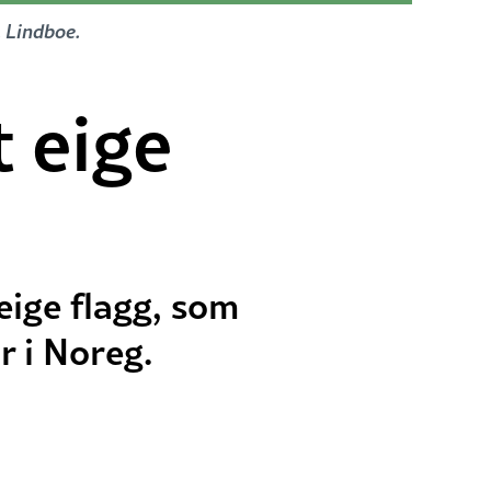
. Lindboe.
t eige
eige flagg, som
r i Noreg.