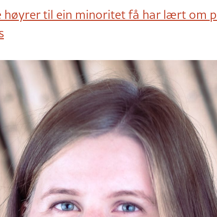
 høyrer til ein minoritet få har lært om p
s