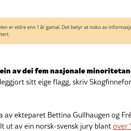
len er eldre enn 1 år gamal. Det betyr at noko av informas
tert.
ein av dei fem nasjonale minoritetane
leggjort sitt eige flagg, skriv Skogfinnef
na av ekteparet Bettina Gullhaugen og Fr
lt ut av ein norsk-svensk jury blant
over 