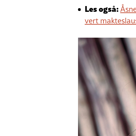
Les også:
Åsne
vert makteslau