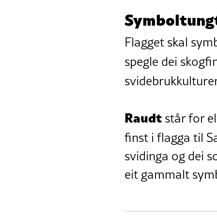
Symboltungt
Flagget skal symb
spegle dei skogfi
svidebrukkulture
Raudt
står for e
finst i flagga til
svidinga og dei s
eit gammalt symb