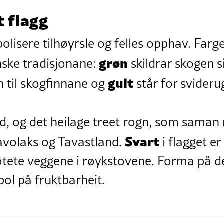
 flagg
olisere tilhøyrsle og felles opphav. Farg
grøn
nske tradisjonane:
skildrar skogen s
gult
n til skogfinnane og
står for svideru
ld, og det heilage treet rogn, som saman
Svart
 Savolaks og Tavastland.
i flagget er
otete veggene i røykstovene. Forma på det
ol på fruktbarheit.