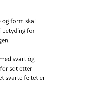
e og form skal
i betyding for
gen.
 med svart òg
 for sot etter
 svarte feltet er