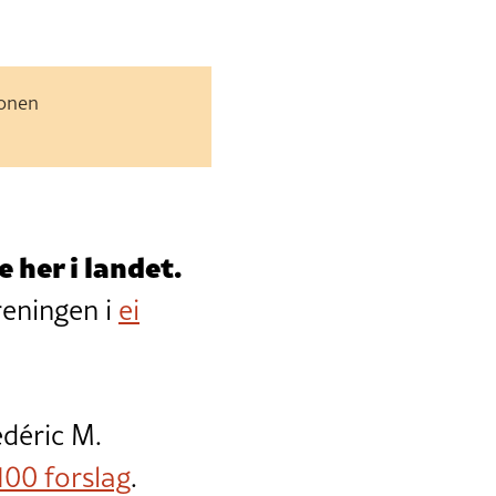
jonen
 her i landet.
oreningen i
ei
édéric M.
100 forslag
.