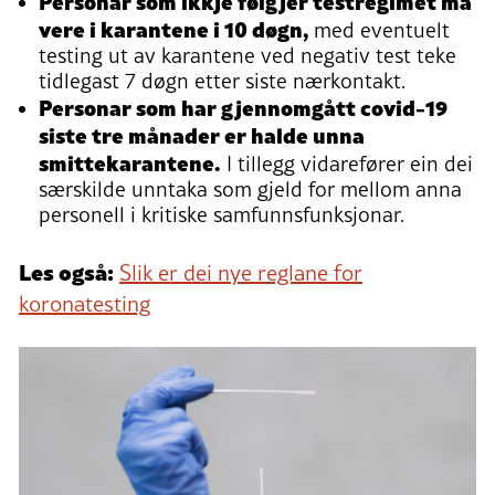
Personar som ikkje følgjer testregimet må
vere i karantene i 10 døgn,
med eventuelt
testing ut av karantene ved negativ test teke
tidlegast 7 døgn etter siste nærkontakt.
Personar som har gjennomgått covid-19
siste tre månader er halde unna
smittekarantene.
I tillegg vidarefører ein dei
særskilde unntaka som gjeld for mellom anna
personell i kritiske samfunnsfunksjonar.
Les også:
Slik er dei nye reglane for
koronatesting