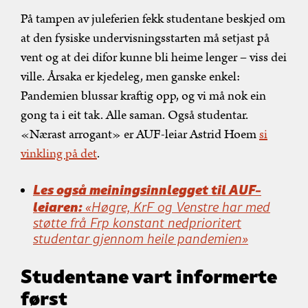
På tampen av juleferien fekk studentane beskjed om
at den fysiske undervisningsstarten må setjast på
vent og at dei difor kunne bli heime lenger – viss dei
ville. Årsaka er kjedeleg, men ganske enkel:
Pandemien blussar kraftig opp, og vi må nok ein
gong ta i eit tak. Alle saman. Også studentar.
«Nærast arrogant» er AUF-leiar Astrid Hoem
si
vinkling på det
.
Les også meiningsinnlegget til AUF-
leiaren:
«Høgre, KrF og Venstre har med
støtte frå Frp konstant nedprioritert
studentar gjennom heile pandemien»
Studentane vart informerte
først