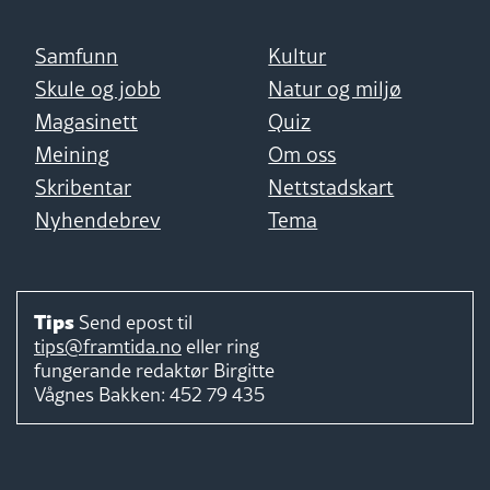
Samfunn
Kultur
Skule og jobb
Natur og miljø
Magasinett
Quiz
Meining
Om oss
Skribentar
Nettstadskart
Nyhendebrev
Tema
Tips
Send epost til
tips@framtida.no
eller ring
fungerande redaktør
Birgitte
Vågnes Bakken:
452 79 435