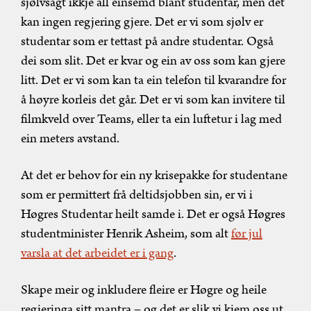
sjølvsagt ikkje all einsemd blant studentar, men det
kan ingen regjering gjere. Det er vi som sjølv er
studentar som er tettast på andre studentar. Også
dei som slit. Det er kvar og ein av oss som kan gjere
litt. Det er vi som kan ta ein telefon til kvarandre for
å høyre korleis det går. Det er vi som kan invitere til
filmkveld over Teams, eller ta ein luftetur i lag med
ein meters avstand.
At det er behov for ein ny krisepakke for studentane
som er permittert frå deltidsjobben sin, er vi i
Høgres Studentar heilt samde i. Det er også Høgres
studentminister Henrik Asheim, som alt
før jul
varsla at det arbeidet er i gang
.
Skape meir og inkludere fleire er Høgre og heile
regjeringa sitt mantra – og det er slik vi kjem oss ut