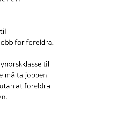
il
jobb for foreldra.
nynorskklasse til
ve må ta jobben
utan at foreldra
en.