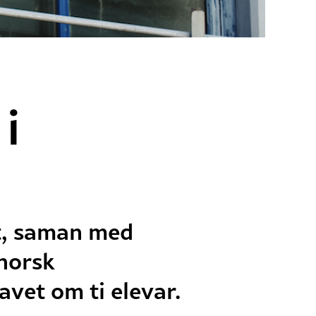
i
et, saman med
ynorsk
avet om ti elevar.