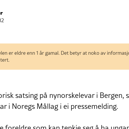
r
12
len er eldre enn 1 år gamal. Det betyr at noko av informas
tert.
torisk satsing på nynorskelevar i Bergen, 
ar i Noregs Mållag i ei pressemelding.
e foreldre som kan tenkje seg å ha ungan