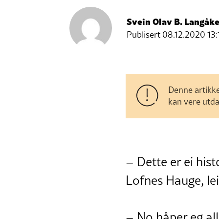
Svein Olav B. Langåke
Publisert
08.12.2020 13:
Denne artikke
kan vere utda
– Dette er ei his
Lofnes Hauge, lei
– No håper eg all