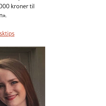
000 kroner til
n».
sktips