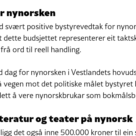
or nynorsken
ed svært positive bystyrevedtak for nynor
 dette budsjettet representerer eit taktsk
rå ord til reell handling.
d dag for nynorsken i Vestlandets hovuds
 vegen mot det politiske målet bystyret 
e lett å vere nynorskbrukar som bokmålsb
tteratur og teater på nynorsk
 ligg det også inne 500.000 kroner til ein