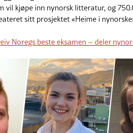
 vil kjøpe inn nynorsk litteratur, og 750.
ateret sitt prosjektet «Heime i nynorske
eiv Noregs beste eksamen – deler nynor