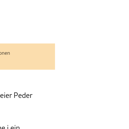
jonen
seier Peder
e i ein