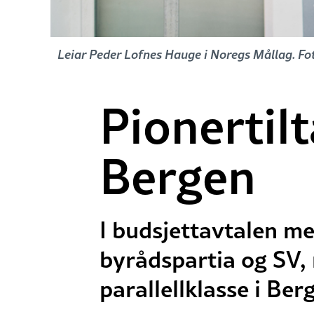
Leiar Peder Lofnes Hauge i Noregs Mållag. Fo
Pionertilt
Bergen
I budsjettavtalen m
byrådspartia og SV, 
parallellklasse i Be