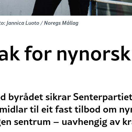
to: Jannica Luoto / Noregs Mållag
ak for nynorsk 
ed byrådet sikrar Senterparti
midlar til eit fast tilbod om n
rgen sentrum – uavhengig av kr