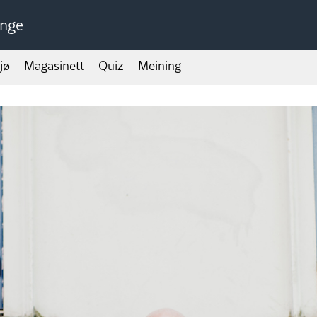
unge
jø
Magasinett
Quiz
Meining