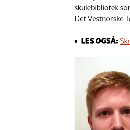
skulebibliotek som
Det Vestnorske Te
LES OGSÅ:
Skr