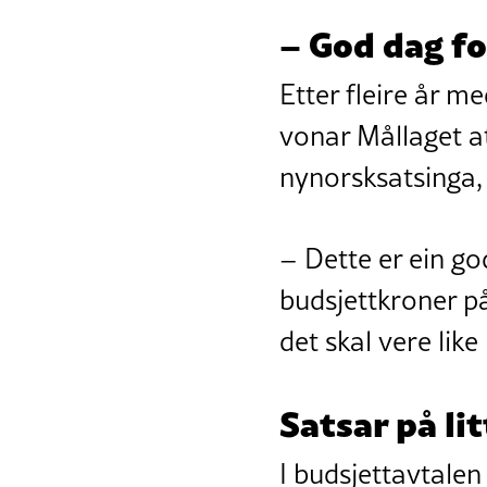
– God dag f
Etter fleire år m
vonar Mållaget at
nynorsksatsinga, f
– Dette er ein go
budsjettkroner på
det skal vere lik
Satsar på li
I budsjettavtalen