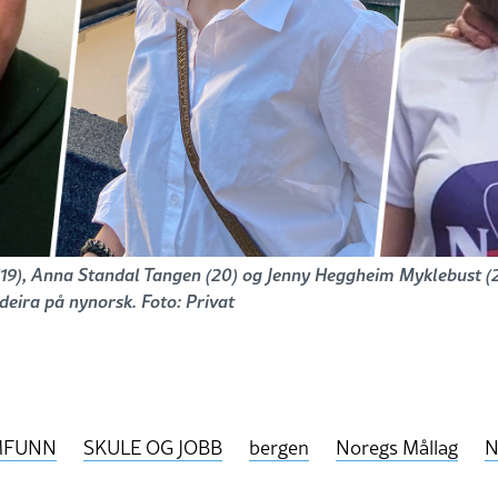
19), Anna Standal Tangen (20) og Jenny Heggheim Myklebust (2
eira på nynorsk. Foto: Privat
MFUNN
SKULE OG JOBB
bergen
Noregs Mållag
N