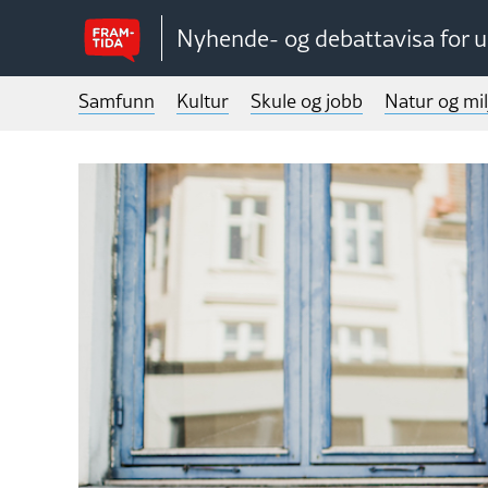
Nyhende- og debattavisa for 
Samfunn
Kultur
Skule og jobb
Natur og mil