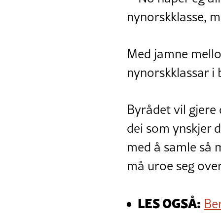
nynorskklasse, m
Med jamne mellom
nynorskklassar i 
Byrådet vil gjere 
dei som ynskjer d
med å samle så ma
må uroe seg over 
LES OGSÅ:
Ber