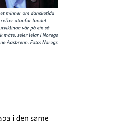
Det minner om dansketida
krefter utanfor landet
utviklinga vår på ein så
 måte, seier leiar i Noregs
ne Aasbrenn. Foto: Noregs
kapa i den same