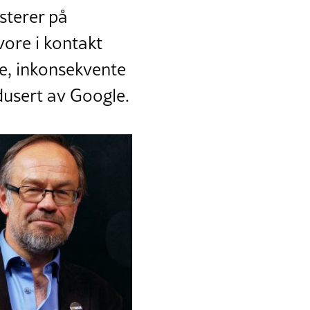
isterer på
vore i kontakt
ge, inkonsekvente
dusert av Google.