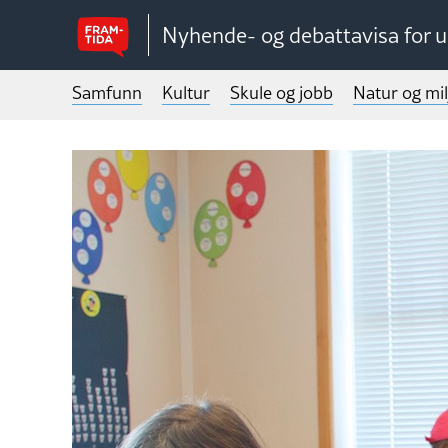
Nyhende- og debattavisa for 
Samfunn
Kultur
Skule og jobb
Natur og mil