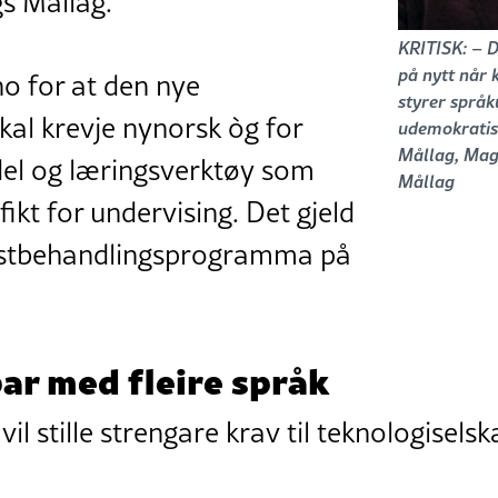
s Mållag.
KRITISK: – 
på nytt når 
no for at den nye
styrer språk
kal krevje nynorsk òg for
udemokratisk
Mållag, Mag
del og læringsverktøy som
Mållag
ifikt for undervising. Det gjeld
stbehandlingsprogramma på
ar med fleire språk
il stille strengare krav til teknologisels