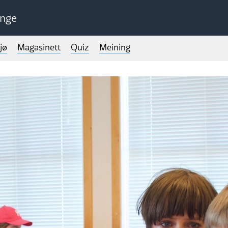
unge
jø
Magasinett
Quiz
Meining