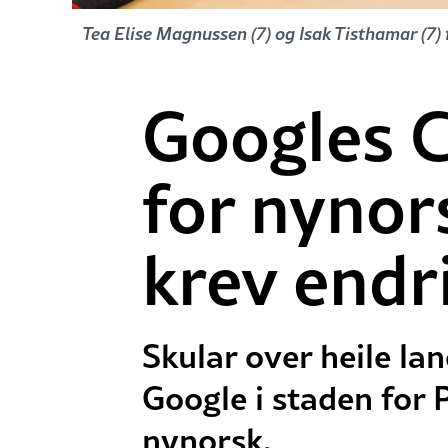
Tea Elise Magnussen (7) og Isak Tisthamar (7)
Googles C
for nynor
krev endr
Skular over heile la
Google i staden for 
nynorsk.