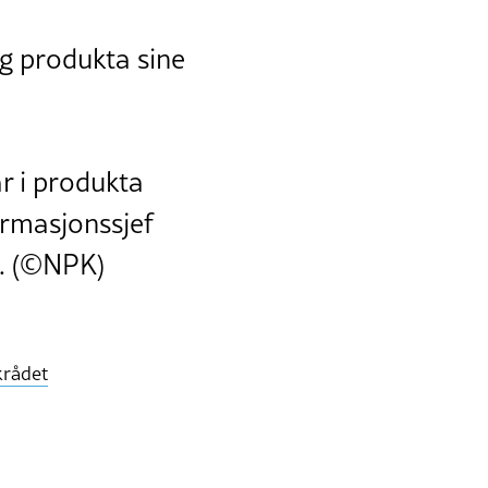
og produkta sine
ar i produkta
formasjonssjef
n. (©NPK)
krådet