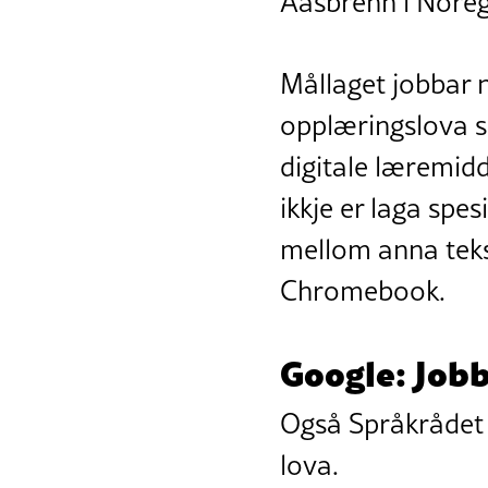
Aasbrenn i Noreg
Mållaget jobbar 
opplæringslova s
digitale læremid
ikkje er laga spes
mellom anna tek
Chromebook.
Google: Jobb
Også Språkrådet v
lova.