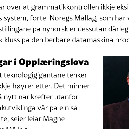
gar over at grammatikkontrollen ikkje eks
s system, fortel Noregs Mållag, som har 
stillingane på nynorsk er dessutan dårle
isk kluss på den berbare datamaskina pro
gar i Opplæringslova
t teknologigigantane tenker
kje høyrer etter. Det minner
 nytt når krefter utanfor
åkutviklinga vår på ein så
e, seier leiar Magne