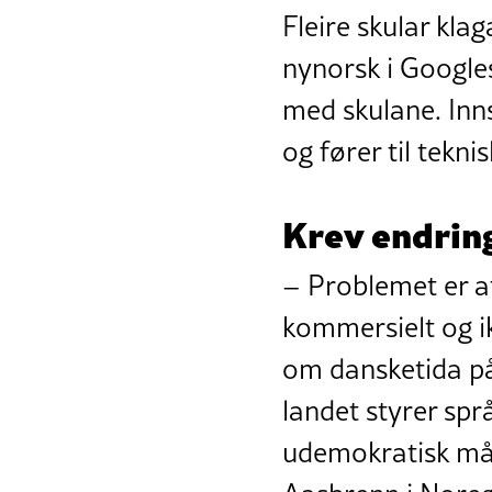
Fleire skular kla
nynorsk i Google
med skulane. Inn
og fører til tekn
Krev endrin
– Problemet er a
kommersielt og ik
om dansketida på
landet styrer spr
udemokratisk måt