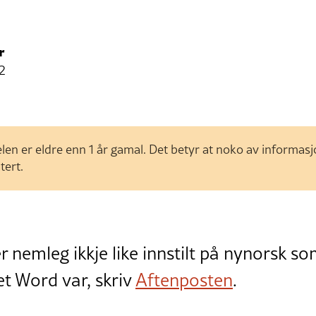
r
12
len er eldre enn 1 år gamal. Det betyr at noko av informas
tert.
r nemleg ikkje like innstilt på nynorsk 
t Word var, skriv
Aftenposten
.