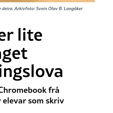
 deira. Arkivfoto: Svein Olav B. Langåker
r lite
aget
ingslova
n Chromebook frå
v elevar som skriv