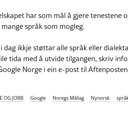
selskapet har som mål å gjere tenestene 
så mange språk som mogleg.
i dag ikkje støttar alle språk eller dialekt
eile tida med å utvide tilgangen, skriv in
 Google Norge i ein e-post til Aftenposte
E OG JOBB
Google
Noregs Mållag
Nynorsk
språ