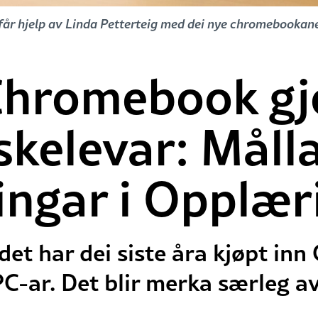
 får hjelp av Linda Petterteig med dei nye chromebookane
hromebook gje
skelevar: Måll
ingar i Opplær
ndet har dei siste åra kjøpt in
PC-ar. Det blir merka særleg a