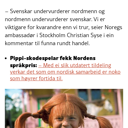
– Svenskar undervurderer nordmenn og
nordmenn undervurderer svenskar. Vi er
viktigare for kvarandre enn vi trur, seier Noregs
ambassadør i Stockholm Christian Syse i ein
kommentar til funna rundt handel.
Pippi-skodespelar fekk Nordens
språkpris:
– Med ei slik utdatert tildeling
verkar det som om nordisk samarbeid er noko
som høyrer fortida til.