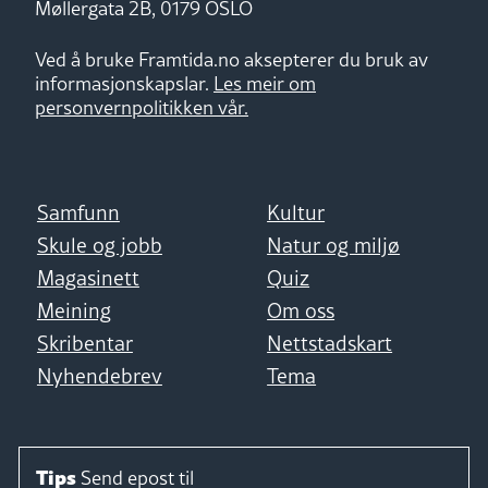
Møllergata 2B, 0179 OSLO
Ved å bruke Framtida.no aksepterer du bruk av
informasjonskapslar.
Les meir om
personvernpolitikken vår.
Samfunn
Kultur
Skule og jobb
Natur og miljø
Magasinett
Quiz
Meining
Om oss
Skribentar
Nettstadskart
Nyhendebrev
Tema
Tips
Send epost til