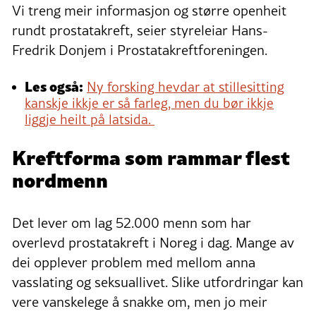
Vi treng meir informasjon og større openheit
rundt prostatakreft, seier styreleiar Hans-
Fredrik Donjem i Prostatakreftforeningen.
Les også:
Ny forsking hevdar at stillesitting
kanskje ikkje er så farleg, men du bør ikkje
liggje heilt på latsida.
Kreftforma som rammar flest
nordmenn
Det lever om lag 52.000 menn som har
overlevd prostatakreft i Noreg i dag. Mange av
dei opplever problem med mellom anna
vasslating og seksuallivet. Slike utfordringar kan
vere vanskelege å snakke om, men jo meir