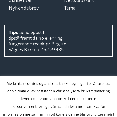
Nyhendebrev
Tema
Tips
Send epost til
tips@framtida.no
eller ring
fungerande redaktør
Birgitte
Vågnes Bakken:
452 79 435
Følg
Me bruker cookies og andre tekniske løysingar for å forbetra
opplevinga di av nettstaden vår, analysera bruksmønster og
levera relevante annonser. I den oppdaterte
personvernerklæringa vår kan du lesa meir om kva for
Takk for støtta:
Les meir!
informasjon me samlar inn og korleis denne blir brukt.