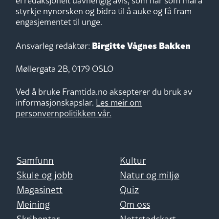
ei redaksjonelt uavhengig avis, som har som mål å
styrkje nynorsken og bidra til å auke og få fram
engasjementet til unge.
Birgitte Vågnes Bakken
Ansvarleg redaktør:
Møllergata 2B, 0179 OSLO
Ved å bruke Framtida.no aksepterer du bruk av
informasjonskapslar.
Les meir om
personvernpolitikken vår.
Samfunn
Kultur
Skule og jobb
Natur og miljø
Magasinett
Quiz
Meining
Om oss
Skribentar
Nettstadskart