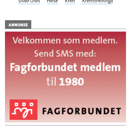
SAMFUNN
Helse
Kreft
Kreftforeininga
ANNONSE