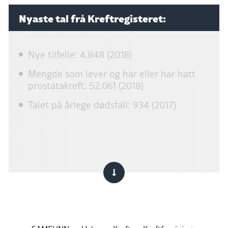
Nyaste tal frå Kreftregisteret:
Nye tilfelle: 4.848 (2018)
Mengde som lever og har eller har hatt
prostatakreft: 52.061 (2018)
Talet på årlege dødsfall: 934 (2017)