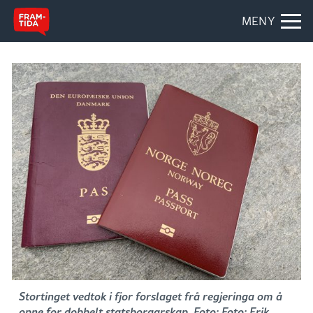
MENY
Stortinget vedtok i fjor forslaget frå regjeringa om å
opne for dobbelt statsborgarskap. Foto: Foto: Erik