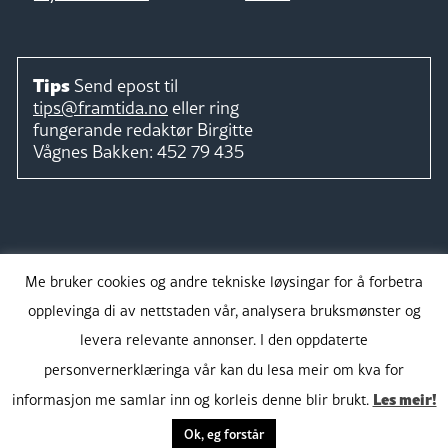
Tips
Send epost til
tips@framtida.no
eller ring
fungerande redaktør
Birgitte
Vågnes Bakken:
452 79 435
Følg
Me bruker cookies og andre tekniske løysingar for å forbetra
opplevinga di av nettstaden vår, analysera bruksmønster og
levera relevante annonser. I den oppdaterte
personvernerklæringa vår kan du lesa meir om kva for
Takk for støtta:
Les meir!
informasjon me samlar inn og korleis denne blir brukt.
Ok, eg forstår