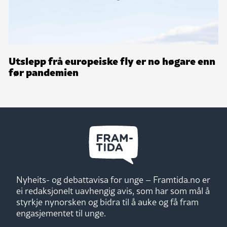
Utslepp frå europeiske fly er no høgare enn
før pandemien
Nyheits- og debattavisa for unge – Framtida.no er
ei redaksjonelt uavhengig avis, som har som mål å
styrkje nynorsken og bidra til å auke og få fram
engasjementet til unge.