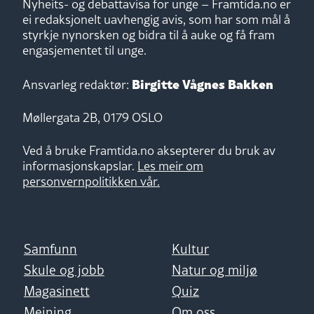
Nyheits- og debattavisa for unge – Framtida.no er
ei redaksjonelt uavhengig avis, som har som mål å
styrkje nynorsken og bidra til å auke og få fram
engasjementet til unge.
Birgitte Vågnes Bakken
Ansvarleg redaktør:
Møllergata 2B, 0179 OSLO
Ved å bruke Framtida.no aksepterer du bruk av
informasjonskapslar.
Les meir om
personvernpolitikken vår.
Samfunn
Kultur
Skule og jobb
Natur og miljø
Magasinett
Quiz
Meining
Om oss