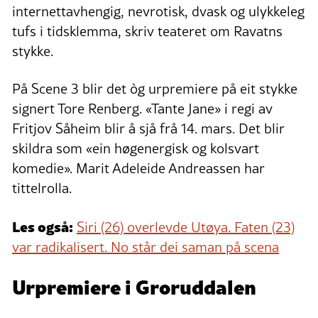
internettavhengig, nevrotisk, dvask og ulykkeleg
tufs i tidsklemma, skriv teateret om Ravatns
stykke.
På Scene 3 blir det òg urpremiere på eit stykke
signert Tore Renberg. «Tante Jane» i regi av
Fritjov Såheim blir å sjå frå 14. mars. Det blir
skildra som «ein høgenergisk og kolsvart
komedie». Marit Adeleide Andreassen har
tittelrolla.
Les også:
Siri (26) overlevde Utøya. Faten (23)
var radikalisert. No står dei saman på scena
Urpremiere i Groruddalen