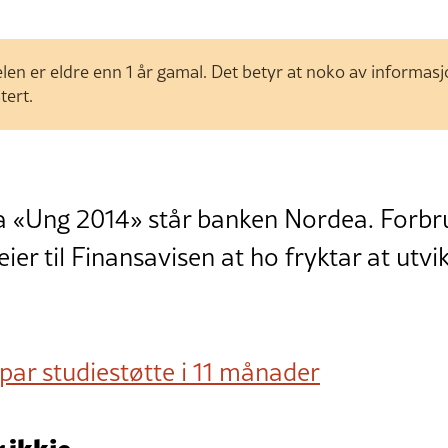
len er eldre enn 1 år gamal. Det betyr at noko av informas
tert.
a «Ung 2014» står banken Nordea. Forb
eier til Finansavisen at ho fryktar at utv
ar studiestøtte i 11 månader
 ikkje