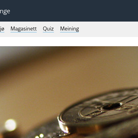
unge
jø
Magasinett
Quiz
Meining