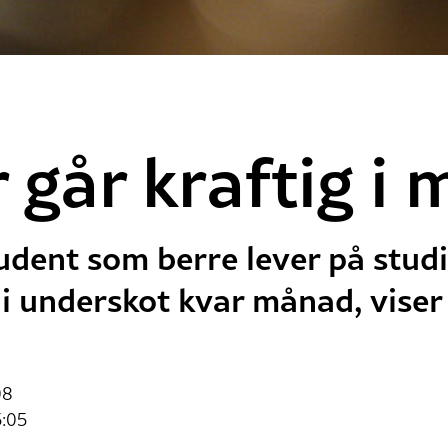
 går kraftig i 
udent som berre lever på studi
i underskot kvar månad, viser
08
5:05