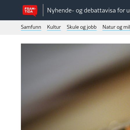
Nyhende- og debattavisa for 
Samfunn
Kultur
Skule og jobb
Natur og mil