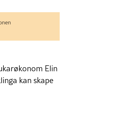
jonen
rukarøkonom Elin
iklinga kan skape