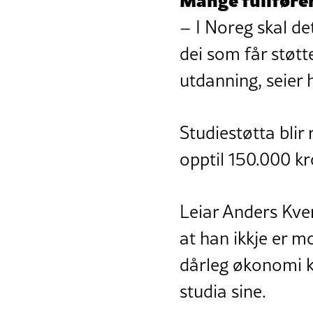
– I Noreg skal de
dei som får støtt
utdanning, seier 
Studiestøtta blir
opptil 150.000 kr
Leiar Anders Kve
at han ikkje er m
dårleg økonomi ka
studia sine.