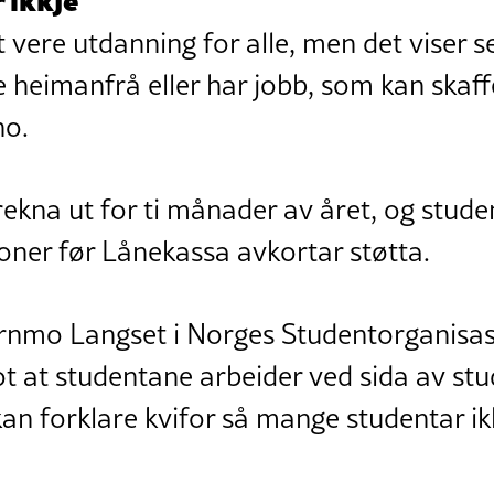
t vere utdanning for alle, men det viser s
e heimanfrå eller har jobb, som kan skaf
ho.
 rekna ut for ti månader av året, og stud
oner før Lånekassa avkortar støtta.
rnmo Langset i Norges Studentorganisasjo
ot at studentane arbeider ved sida av stu
n forklare kvifor så mange studentar ikk