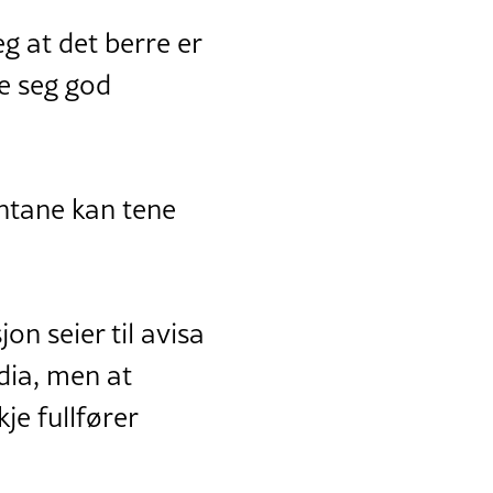
eg at det berre er
fe seg god
entane kan tene
n seier til avisa
dia, men at
je fullfører