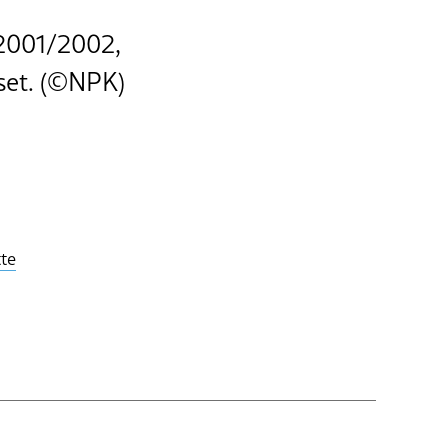
 2001/2002,
gset. (©NPK)
tte