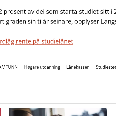
prosent av dei som starta studiet sitt i
ørt graden sin ti år seinare, opplyser Lan
dlåg rente på studielånet
AMFUNN
Høgare utdanning
Lånekassen
Studiestø