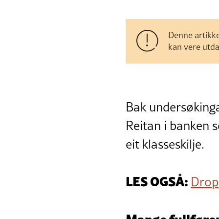
Denne artikke
kan vere utda
Bak undersøking
Reitan i banken s
eit klasseskilje.
LES OGSÅ:
Dropp
Mange fullfører