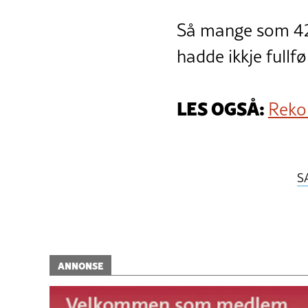
Så mange som 42 
hadde ikkje fullf
LES OGSÅ:
Rekor
S
ANNONSE