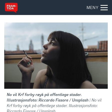
MENY
No vil Krf forby røyk på offentlege stader.
Illustrasjonsfoto: Riccardo Fissore / Unsplash
| No vil
Krf forby røyk på offentlege stader. Illustrasjonsfoto:
Riccardo Fissore / Unsplash