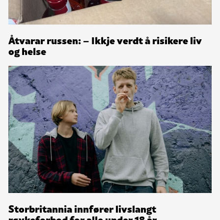
Åtvarar russen: – Ikkje verdt å risikere liv
og helse
Storbritannia innfører livslangt
røykeforbod for alle under 18 år