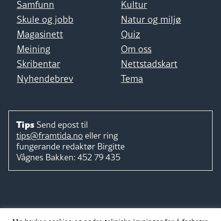
Samfunn
Kultur
Skule og jobb
Natur og miljø
Magasinett
Quiz
Meining
Om oss
Skribentar
Nettstadskart
Nyhendebrev
Tema
Tips
Send epost til
tips@framtida.no
eller ring
fungerande redaktør
Birgitte
Vågnes Bakken:
452 79 435
Følg