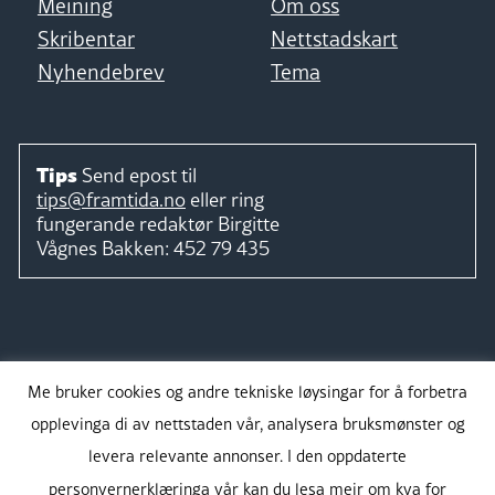
Meining
Om oss
Skribentar
Nettstadskart
Nyhendebrev
Tema
Tips
Send epost til
tips@framtida.no
eller ring
fungerande redaktør
Birgitte
Vågnes Bakken:
452 79 435
Følg
Me bruker cookies og andre tekniske løysingar for å forbetra
opplevinga di av nettstaden vår, analysera bruksmønster og
levera relevante annonser. I den oppdaterte
personvernerklæringa vår kan du lesa meir om kva for