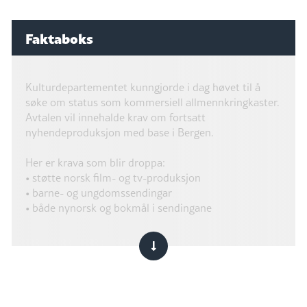
Faktaboks
Kulturdepartementet kunngjorde i dag høvet til å
søke om status som kommersiell allmennkringkaster.
Avtalen vil innehalde krav om fortsatt
nyhendeproduksjon med base i Bergen.
Her er krava som blir droppa:
• støtte norsk film- og tv-produksjon
• barne- og ungdomssendingar
• både nynorsk og bokmål i sendingane