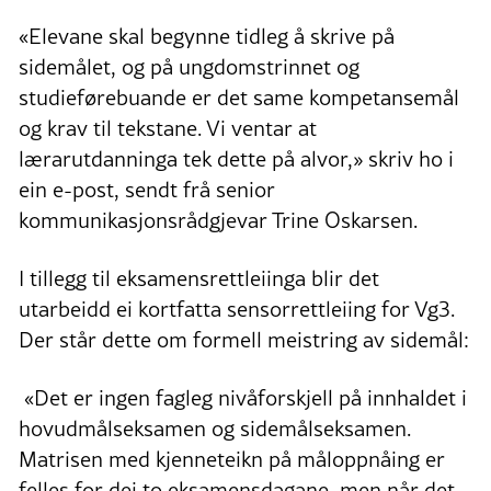
«Elevane skal begynne tidleg å skrive på
sidemålet, og på ungdomstrinnet og
studieførebuande er det same kompetansemål
og krav til tekstane. Vi ventar at
lærarutdanninga tek dette på alvor,» skriv ho i
ein e-post, sendt frå senior
kommunikasjonsrådgjevar Trine Oskarsen.
I tillegg til eksamensrettleiinga blir det
utarbeidd ei kortfatta sensorrettleiing for Vg3.
Der står dette om formell meistring av sidemål:
«Det er ingen fagleg nivåforskjell på innhaldet i
hovudmålseksamen og sidemålseksamen.
Matrisen med kjenneteikn på måloppnåing er
felles for dei to eksamensdagane, men når det