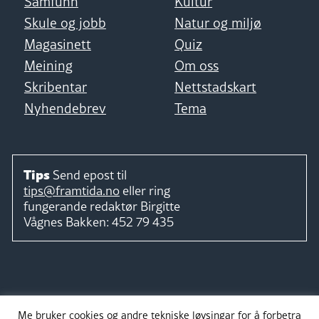
Samfunn
Kultur
Skule og jobb
Natur og miljø
Magasinett
Quiz
Meining
Om oss
Skribentar
Nettstadskart
Nyhendebrev
Tema
Tips
Send epost til
tips@framtida.no
eller ring
fungerande redaktør
Birgitte
Vågnes Bakken:
452 79 435
Følg
Me bruker cookies og andre tekniske løysingar for å forbetra