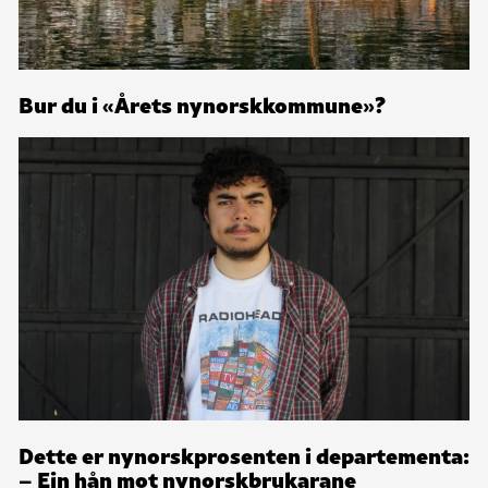
Bur du i «Årets nynorskkommune»?
Dette er nynorskprosenten i departementa:
– Ein hån mot nynorskbrukarane