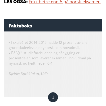
LES OGSÅ:
Fekk betre enn 6 på norsk-eksamen
Faktaboks
• I skuleåret 2014-2015 hadde 12 prosent av alle
grunnskuleelevane nynorsk som hovudmål.
• På Vg3 studieførebuande og påbygging er
prosentdelen som leverer eksamen i hovudmål på
nynorsk no heilt nede i 6,4.
Kjelde: Språkfakta, Udir