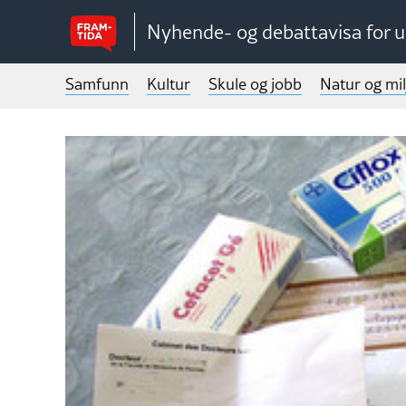
Nyhende- og debattavisa for 
Samfunn
Kultur
Skule og jobb
Natur og mil