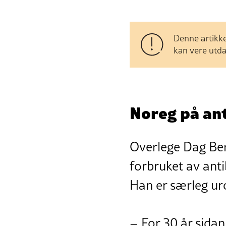
Denne artikke
kan vere utda
Noreg på an
Overlege Dag Beri
forbruket av anti
Han er særleg uro
– For 30 år sidan