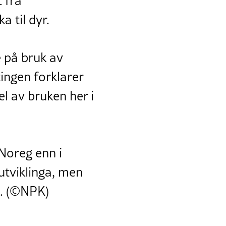
 frå
 til dyr.
e på bruk av
ingen forklarer
el av bruken her i
 Noreg enn i
utviklinga, men
an. (©NPK)