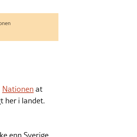
jonen
l
Nationen
at
 her i landet.
ke enn Sverige.