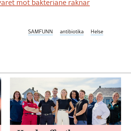
varet mot bakteriane raknar
SAMFUNN
antibiotika
Helse