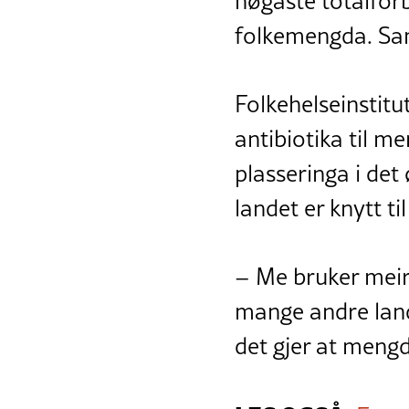
høgaste totalforb
folkemengda. Samt
Folkehelseinstitu
antibiotika til m
plasseringa i det 
landet er knytt ti
– Me bruker meir 
mange andre land.
det gjer at mengd