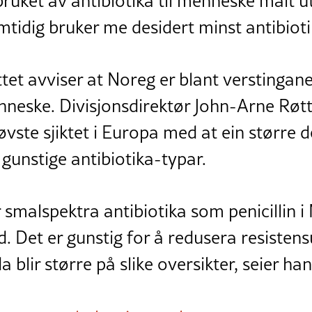
ruket av antibiotika til menneske målt ut
idig bruker me desidert minst antibiotika
ttet avviser at Noreg er blant verstingan
enneske. Divisjonsdirektør John-Arne Røtt
øvste sjiktet i Europa med at ein større d
l gunstige antibiotika-typar.
smalspektra antibiotika som penicillin i
 Det er gunstig for å redusera resistens
a blir større på slike oversikter, seier h