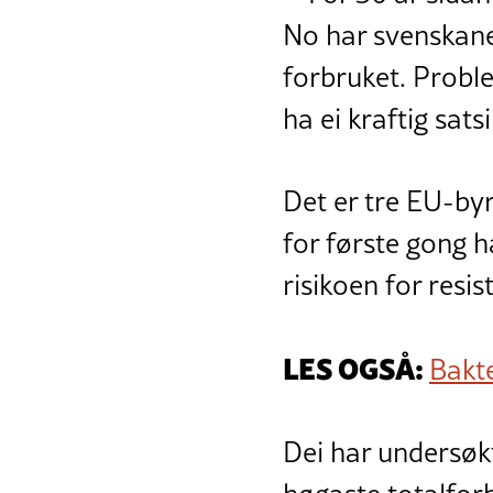
No har svenskane 
forbruket. Proble
ha ei kraftig satsi
Det er tre EU-by
for første gong h
risikoen for resis
LES OGSÅ:
Bakte
Dei har undersøk