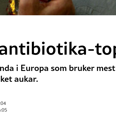
antibiotika-t
anda i Europa som bruker mest 
ket aukar.
:04
6:05