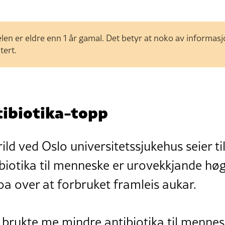
len er eldre enn 1 år gamal. Det betyr at noko av informas
tert.
tibiotika-topp
ld ved Oslo universitetssjukehus seier ti
biotika til menneske er urovekkjande høgt
a over at forbruket framleis aukar.
 brukte me mindre antibiotika til mennes