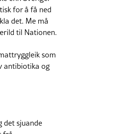
isk for å få ned
takla det. Me må
Berild til Nationen.
 mattryggleik som
v antibiotika og
g det sjuande