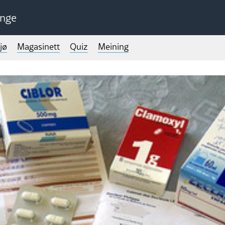
unge
jø
Magasinett
Quiz
Meining