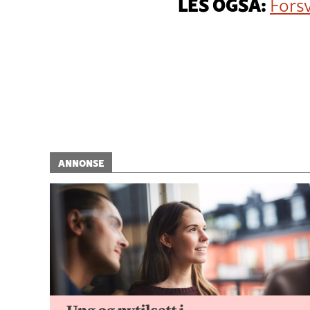
LES OGSÅ:
Fors
ANNONSE