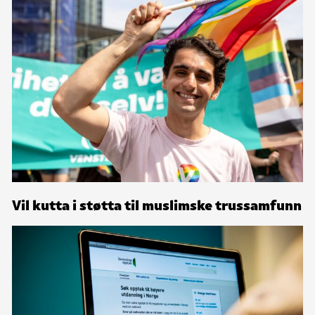
Vil kutta i støtta til muslimske trussamfunn