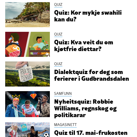
QUIZ
Quiz: Kor mykje swahili
kan du?
QUIZ
Quiz: Kva veit du om
kjøtfrie diettar?
QUIZ
Dialektquiz for deg som
ferierer i Gudbrandsdalen
SAMFUNN
Nyheitsquiz: Robbie
Williams, regnskog og
politikarar
MAGASINETT
Quiz til 17. mai-frukosten