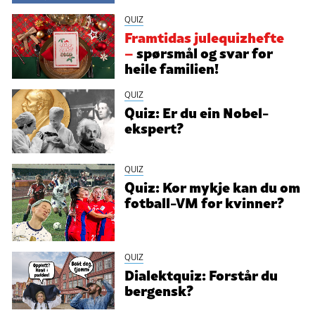
QUIZ
Framtidas julequizhefte
–
spørsmål og svar for
heile familien!
QUIZ
Quiz: Er du ein Nobel-
ekspert?
QUIZ
Quiz: Kor mykje kan du om
fotball-VM for kvinner?
QUIZ
Dialektquiz: Forstår du
bergensk?