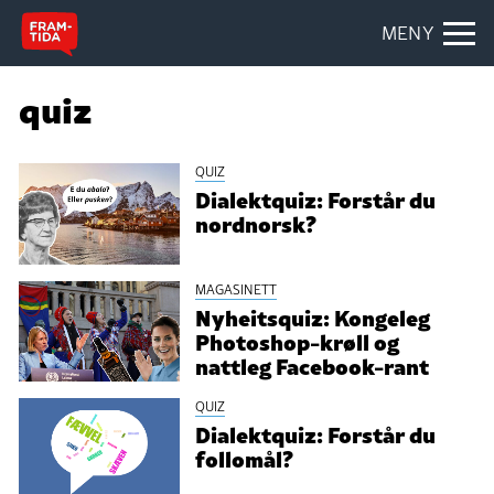
MENY
quiz
QUIZ
Dialektquiz: Forstår du
nordnorsk?
MAGASINETT
Nyheitsquiz: Kongeleg
Photoshop-krøll og
nattleg Facebook-rant
QUIZ
Dialektquiz: Forstår du
follomål?