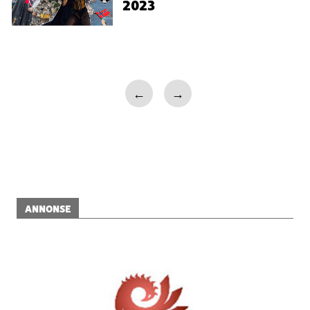
2023
←
→
ANNONSE