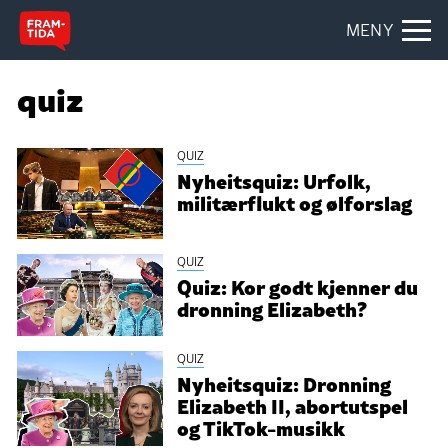
MENY
quiz
QUIZ
Nyheitsquiz: Urfolk,
militærflukt og ølforslag
QUIZ
Quiz: Kor godt kjenner du
dronning Elizabeth?
QUIZ
Nyheitsquiz: Dronning
Elizabeth II, abortutspel
og TikTok-musikk