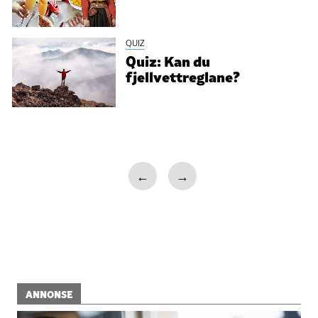
QUIZ
Quiz: Kan du
fjellvettreglane?
←
→
ANNONSE