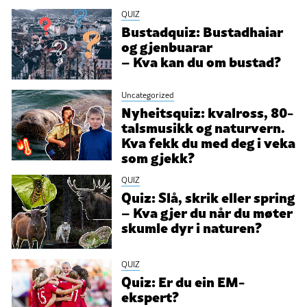
QUIZ
Bustadquiz: Bustadhaiar
og gjenbuarar
– Kva kan du om bustad?
Uncategorized
Nyheitsquiz: kvalross, 80-
talsmusikk og naturvern.
Kva fekk du med deg i veka
som gjekk?
QUIZ
Quiz: Slå, skrik eller spring
– Kva gjer du når du møter
skumle dyr i naturen?
QUIZ
Quiz: Er du ein EM-
ekspert?