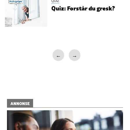
QUIZ
Quiz: Forstår du gresk?
←
→
ANNONSE