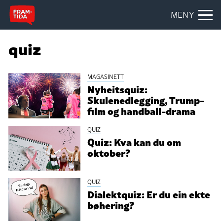
MENY
quiz
MAGASINETT
Nyheitsquiz:
Skulenedlegging, Trump-
film og handball-drama
QUIZ
Quiz: Kva kan du om
oktober?
QUIZ
Dialektquiz: Er du ein ekte
bøhering?