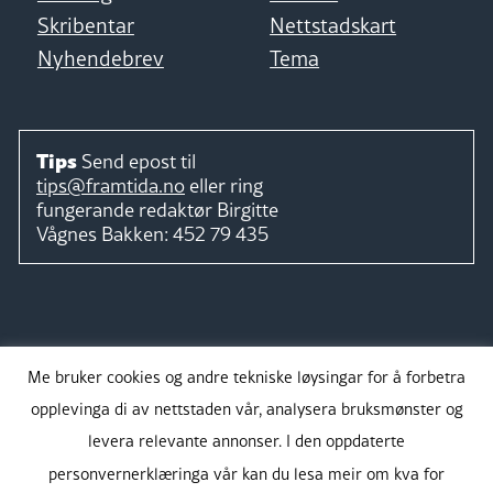
Skribentar
Nettstadskart
Nyhendebrev
Tema
Tips
Send epost til
tips@framtida.no
eller ring
fungerande redaktør
Birgitte
Vågnes Bakken:
452 79 435
Følg
Me bruker cookies og andre tekniske løysingar for å forbetra
opplevinga di av nettstaden vår, analysera bruksmønster og
levera relevante annonser. I den oppdaterte
personvernerklæringa vår kan du lesa meir om kva for
Takk for støtta: