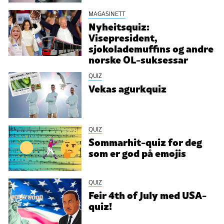
MAGASINETT
Nyheitsquiz:
Visepresident,
sjokolademuffins og andre
norske OL-suksessar
QUIZ
Vekas agurkquiz
QUIZ
Sommarhit-quiz for deg
som er god på emojis
QUIZ
Feir 4th of July med USA-
quiz!