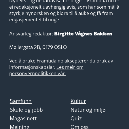
Nyheits- og debattavisa for unge – Framtida.no er
ei redaksjonelt uavhengig avis, som har som mål å
styrkje nynorsken og bidra til å auke og få fram
engasjementet til unge.
Birgitte Vågnes Bakken
Ansvarleg redaktør:
Møllergata 2B, 0179 OSLO
Ved å bruke Framtida.no aksepterer du bruk av
informasjonskapslar.
Les meir om
personvernpolitikken vår.
Samfunn
Kultur
Skule og jobb
Natur og miljø
Magasinett
Quiz
Meining
Om oss