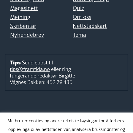
Magasinett
Quiz
Meining
Om oss
Skribentar
Nettstadskart
Nyhendebrev
Tema
Tips
Send epost til
tips@framtida.no
eller ring
fungerande redaktør
Birgitte
Vågnes Bakken:
452 79 435
Følg
Me bruker cookies og andre tekniske løysingar for å forbetra
opplevinga di av nettstaden vår, analysera bruksmønster og