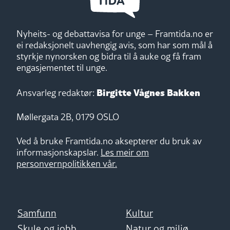
Nyheits- og debattavisa for unge – Framtida.no er
ei redaksjonelt uavhengig avis, som har som mål å
styrkje nynorsken og bidra til å auke og få fram
engasjementet til unge.
Birgitte Vågnes Bakken
Ansvarleg redaktør:
Møllergata 2B, 0179 OSLO
Ved å bruke Framtida.no aksepterer du bruk av
informasjonskapslar.
Les meir om
personvernpolitikken vår.
Samfunn
Kultur
Skule og jobb
Natur og miljø