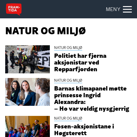
MENY
NATUR OG MILJØ
NATUR OG MILJØ
Politiet har fjerna
aksjonistar ved
Repparfjorden
NATUR OG MILJØ
Barnas klimapanel møtte
prinsesse Ingrid
Alexandra:
– Ho var veldig nysgjerrig
NATUR OG MILJØ
Fosen-aksjonistane i
Høgsterett