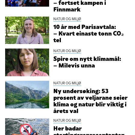
– fortset kampen i
Finnmark
NATUR OG MILJØ
10 år med Parisavtala:
– Kvart einaste tonn CO₂
tel
NATUR OG MILJØ
Spire om nytt klimamål:
– Milevis unna
NATUR OG MILJØ
Ny undersøking: 53
prosent av veljarane seier
klima og natur blir viktig i
årets val
NATUR OG MILJØ
Her badar
stortingsrepresentanten