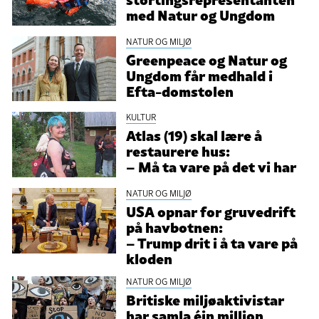
med Natur og Ungdom
NATUR OG MILJØ
Greenpeace og Natur og
Ungdom får medhald i
Efta-domstolen
KULTUR
Atlas (19) skal lære å
restaurere hus:
– Må ta vare på det vi har
NATUR OG MILJØ
USA opnar for gruvedrift
på havbotnen:
– Trump drit i å ta vare på
kloden
NATUR OG MILJØ
Britiske miljøaktivistar
har samla éin million