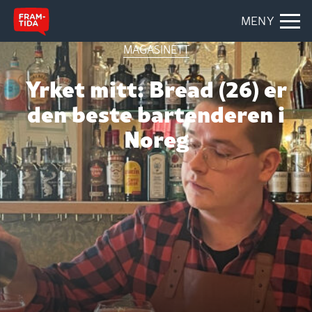
MENY
MAGASINETT
Yrket mitt: Bread (26) er
den beste bartenderen i
Noreg