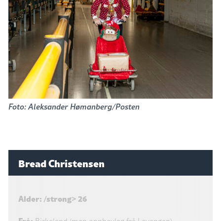
Foto: Aleksander Hømanberg/Posten
Bread Christensen
Alder: /strong> 26
Frå:
Birkeland (men opphavleg frå Lavangen)