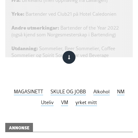
Yrke:
Bartender ved Club21 på Hotel Caledonien
Andre utmerkingar:
Bartender of the Year 2022
(også kjend som Norgesmesterskap i Bartending)
Utdanning:
Sommelier, Beer Sommelier, Coffee
Sommelier og Spirit Sommelier ved Beverage
Academy i Oslo, Bachelorgrad i Statsvitskap.
MAGASINETT
SKULE OG JOBB
Alkohol
NM
Uteliv
VM
yrket mitt
ANNONSE