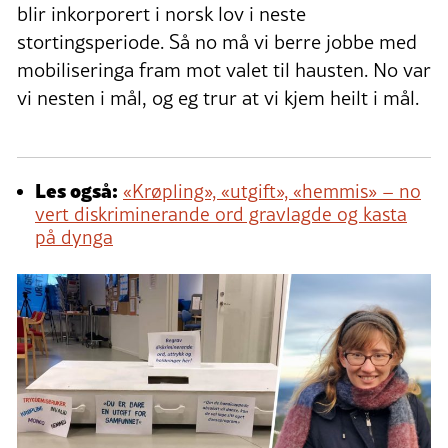
blir inkorporert i norsk lov i neste
stortingsperiode. Så no må vi berre jobbe med
mobiliseringa fram mot valet til hausten. No var
vi nesten i mål, og eg trur at vi kjem heilt i mål.
Les også:
«Krøpling», «utgift», «hemmis» – no
vert diskriminerande ord gravlagde og kasta
på dynga