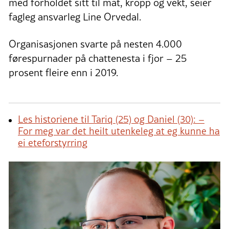
med forholdet sitt til mat, kropp og vekt, seier
fagleg ansvarleg Line Orvedal.
Organisasjonen svarte på nesten 4.000
førespurnader på chattenesta i fjor – 25
prosent fleire enn i 2019.
Les historiene til Tariq (25) og Daniel (30): –
For meg var det heilt utenkeleg at eg kunne ha
ei eteforstyrring