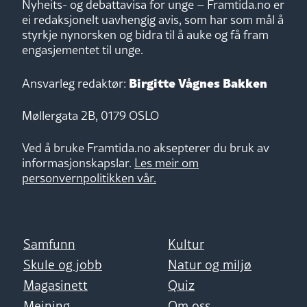
Nyheits- og debattavisa for unge – Framtida.no er
ei redaksjonelt uavhengig avis, som har som mål å
styrkje nynorsken og bidra til å auke og få fram
engasjementet til unge.
Birgitte Vågnes Bakken
Ansvarleg redaktør:
Møllergata 2B, 0179 OSLO
Ved å bruke Framtida.no aksepterer du bruk av
informasjonskapslar.
Les meir om
personvernpolitikken vår.
Samfunn
Kultur
Skule og jobb
Natur og miljø
Magasinett
Quiz
Meining
Om oss