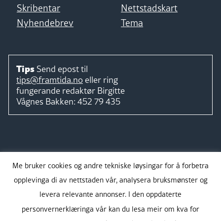
Skribentar
Nettstadskart
Nyhendebrev
Tema
Tips
Send epost til
tips@framtida.no
eller ring
fungerande redaktør
Birgitte
Vågnes Bakken:
452 79 435
Følg
Me bruker cookies og andre tekniske løysingar for å forbetra
opplevinga di av nettstaden vår, analysera bruksmønster og
levera relevante annonser. I den oppdaterte
personvernerklæringa vår kan du lesa meir om kva for
Takk for støtta: