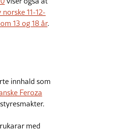
20
viser også at
 norske 11-12-
lom 13 og 18 år
.
rte innhald som
anske Feroza
e styresmakter.
 brukarar med