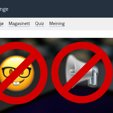
unge
jø
Magasinett
Quiz
Meining