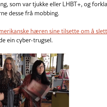
ng, som var tjukke eller LHBT+, og forkl
erne desse frå mobbing.
merikanske hæren sine tilsette om å slet
de ein cyber-trugsel.