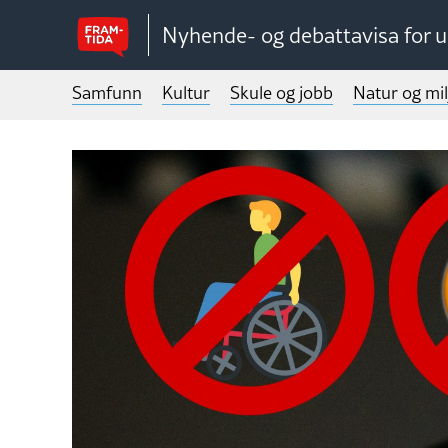
Nyhende- og debattavisa for 
Samfunn
Kultur
Skule og jobb
Natur og mil