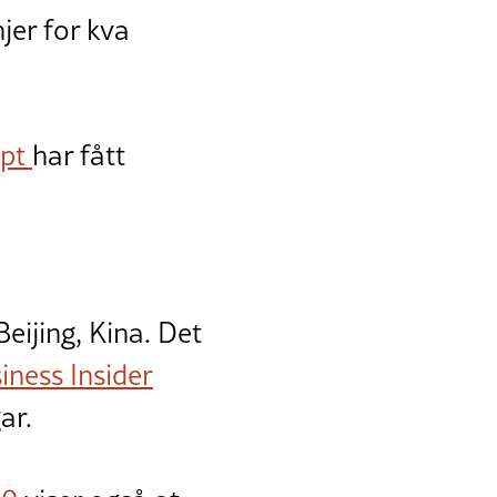
njer for kva
ept
har fått
eijing, Kina. Det
iness Insider
ar.