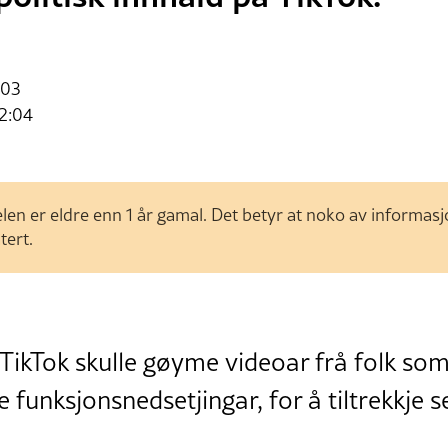
:03
2:04
len er eldre enn 1 år gamal. Det betyr at noko av informas
tert.
ikTok skulle gøyme videoar frå folk som 
e funksjonsnedsetjingar, for å tiltrekkje 