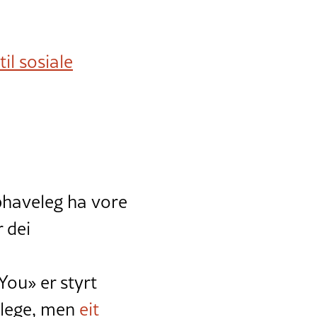
il sosiale
pphaveleg ha vore
r dei
You» er styrt
melege, men
eit