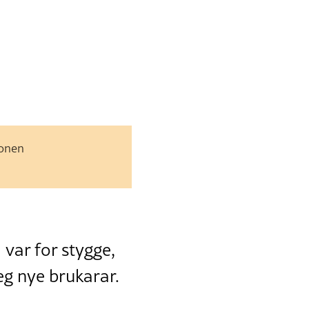
jonen
var for stygge,
seg nye brukarar.