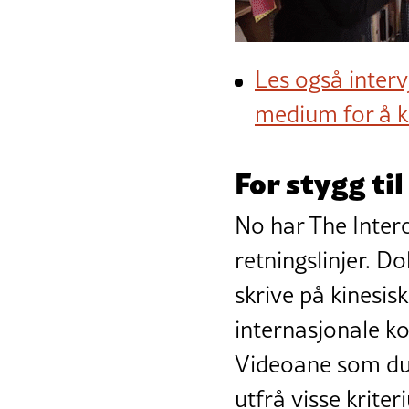
Les også interv
medium for å kr
For stygg ti
No har The Interc
retningslinjer. D
skrive på kinesis
internasjonale ko
Videoane som dukk
utfrå visse krite