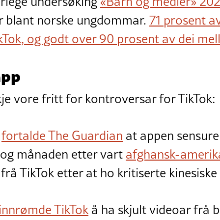
 årlege undersøking
«Barn og medier» 20
r blant norske ungdommar.
71 prosent av
kTok, og godt over 90 prosent av dei mel
app
kje vore fritt for kontroversar for TikTok:
r
fortalde The Guardian
at appen sensure
g, og månaden etter vart
afghansk-amerik
 frå TikTok etter at ho kritiserte kinesisk
innrømde TikTok
å ha skjult videoar frå