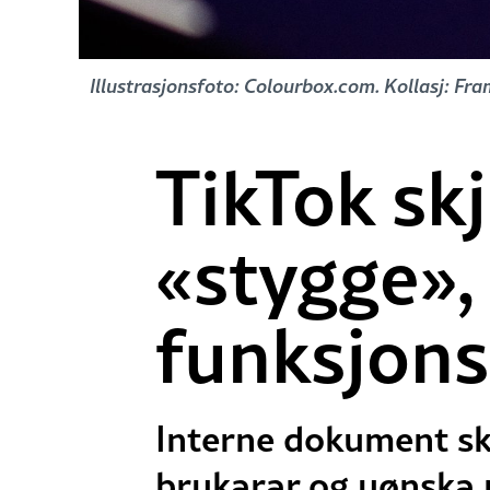
Illustrasjonsfoto: Colourbox.com. Kollasj: Fr
TikTok skj
«stygge»,
funksjons
Interne dokument ska
brukarar og uønska p