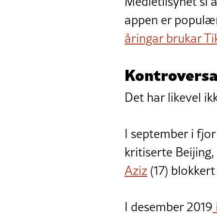
Medietilsynet si
appen er populæ
åringar brukar Ti
Kontrovers
Det har likevel ik
I september i fjo
kritiserte Beijin
Aziz
(17) blokkert
I desember 2019