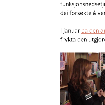
funksjonsnedsetji
dei forsøkte å v
I januar
ba den a
frykta den utgjor