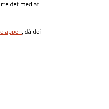
arte det med at
te appen
, då dei