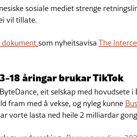
kinesiske sosiale mediet strenge retningsli
 vil tillate.
ne dokument
som nyheitsavisa
The Interc
3-18 åringar brukar TikTok
 ByteDance, eit selskap med hovudsete i B
eld fram med å vekse, og nyleg kunne
Bus
ar vorte lasta ned heile 2 milliardar gong