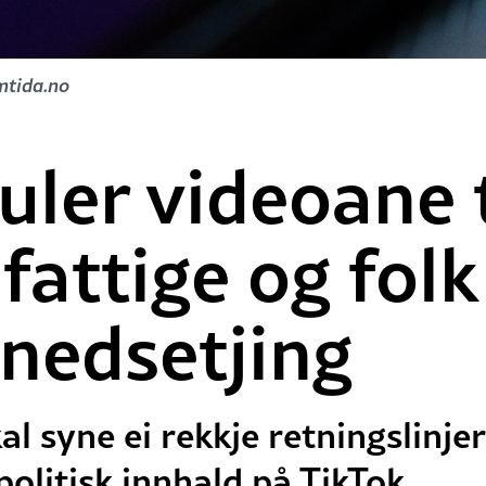
amtida.no
uler videoane t
 fattige og fol
nedsetjing
l syne ei rekkje retningslinjer
olitisk innhald på TikTok.