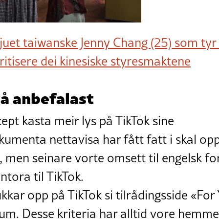
juet taiwanske Jenny Chang (25) som tyr t
itisere dei kinesiske styresmaktene
l å anbefalast
ept kasta meir lys på TikTok sine
okumenta nettavisa har fått fatt i skal o
k, men seinare vorte omsett til engelsk fo
ntora til TikTok.
ar opp på TikTok si tilrådingsside «For 
rium. Desse kriteria har alltid vore hem