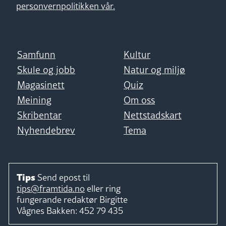
personvernpolitikken vår.
Samfunn
Kultur
Skule og jobb
Natur og miljø
Magasinett
Quiz
Meining
Om oss
Skribentar
Nettstadskart
Nyhendebrev
Tema
Tips
Send epost til
tips@framtida.no
eller ring
fungerande redaktør
Birgitte
Vågnes Bakken:
452 79 435