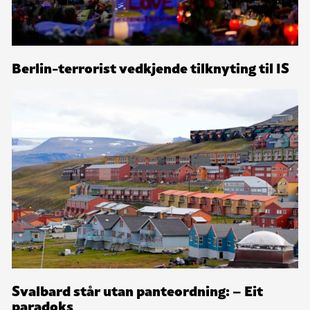
Berlin-terrorist vedkjende tilknyting til IS
Svalbard står utan panteordning: – Eit
paradoks