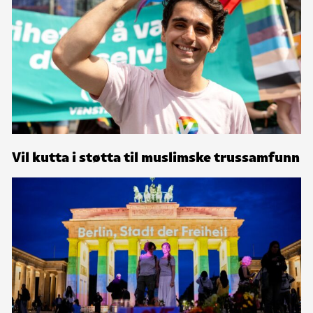
Vil kutta i støtta til muslimske trussamfunn