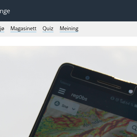
unge
jø
Magasinett
Quiz
Meining