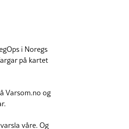
regOps i Noregs
argar på kartet
 på Varsom.no og
r.
s varsla våre. Og