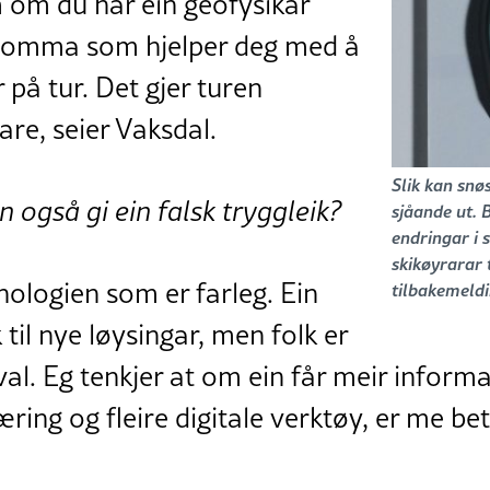
om om du har ein geofysikar
 i lomma som hjelper deg med å
 på tur. Det gjer turen
are, seier Vaksdal.
Slik kan snø
 også gi ein falsk tryggleik?
sjåande ut. 
endringar i s
skikøyrarar 
knologien som er farleg. Ein
tilbakemeldi
 til nye løysingar, men folk er
ne val. Eg tenkjer at om ein får meir info
ring og fleire digitale verktøy, er me bet