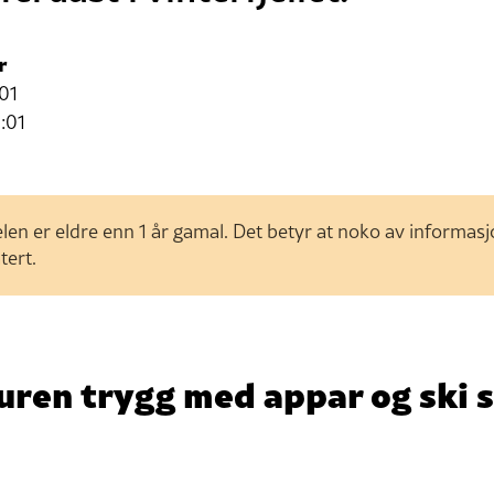
r
01
:01
len er eldre enn 1 år gamal. Det betyr at noko av informas
tert.
ituren trygg med appar og ski 