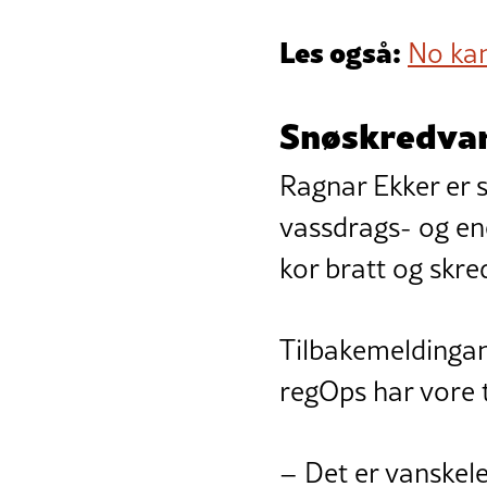
Les også:
No kan
Snøskredvar
Ragnar Ekker er 
vassdrags- og en
kor bratt og skred
Tilbakemeldingan
regOps har vore t
– Det er vanskeleg