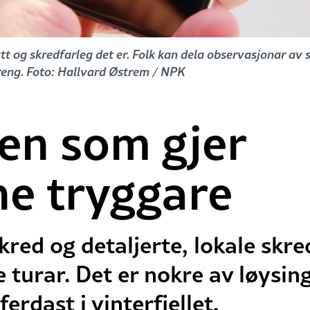
tt og skredfarleg det er. Folk kan dela observasjonar av
erreng. Foto: Hallvard Østrem / NPK
en som gjer
e tryggare
kred og detaljerte, lokale skr
e turar. Det er nokre av løysi
erdast i vinterfjellet.