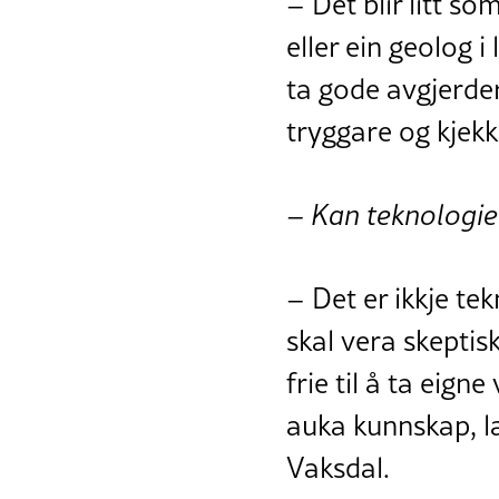
– Det blir litt s
eller ein geolog
ta gode avgjerder
tryggare og kjekk
– Kan teknologien
– Det er ikkje te
skal vera skeptisk
frie til å ta eig
auka kunnskap, læ
Vaksdal.