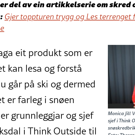
er del av ein artikkelserie om skred 
:
Gjer toppturen trygg og
Les terrenget f
ne
laga eit produkt som er
t kan lesa og forstå
u går på ski og dermed
t er farleg i snøen
er grunnleggjar og sjef
Monica Jill 
sjef i Think 
snøskredbri
ksdal i Think Outside til
Foto: Theres