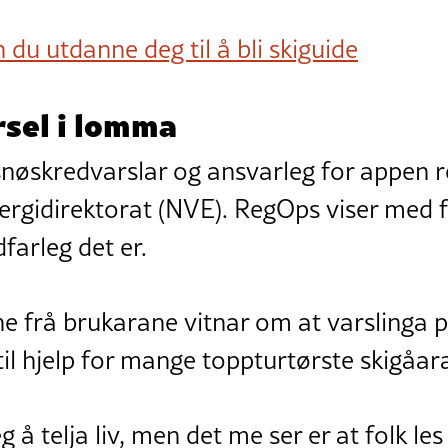
 du utdanne deg til å bli skiguide
sel i lomma
snøskredvarslar og ansvarleg for appen 
ergidirektorat (NVE). RegOps viser med f
farleg det er.
e frå brukarane vitnar om at varslinga
il hjelp for mange toppturtørste skigåara
 å telja liv, men det me ser er at folk le