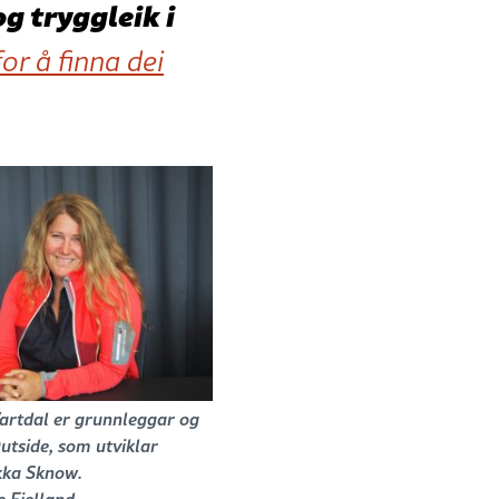
og tryggleik i
or å finna dei
Vartdal er grunnleggar og
Outside, som utviklar
kka Sknow.
e Fjelland