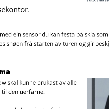
sekontor.
med ein sensor du kan festa på skia som 
s snøen frå starten av turen og gir besk
mma
ow skal kunne brukast av alle
 til den uerfarne.