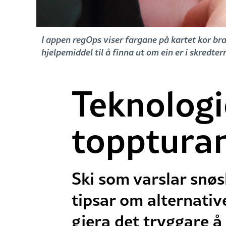
I appen regOps viser fargane på kartet kor bra
hjelpemiddel til å finna ut om ein er i skredt
Teknologi
toppturan
Ski som varslar snøs
tipsar om alternativ
gjera det tryggare å f