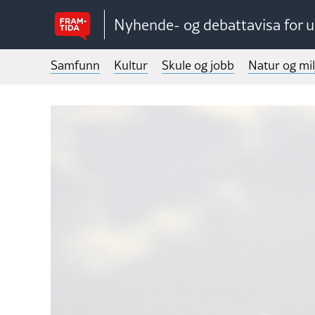
Nyhende- og debattavisa for 
Samfunn
Kultur
Skule og jobb
Natur og mil