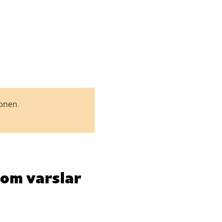
jonen
som varslar