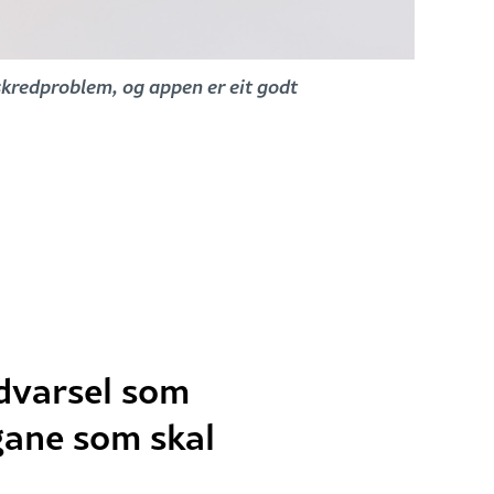
 skredproblem, og appen er eit godt
edvarsel som
ngane som skal