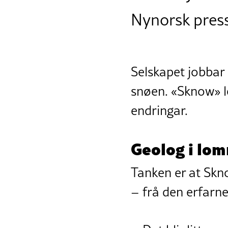
Nynorsk pres
Selskapet jobbar 
snøen. «Sknow» le
endringar.
Geolog i lo
Tanken er at Skn
– frå den erfarne